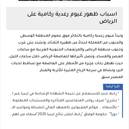
اسباب ظهور غيوم رعدية ركامية على
الرياض
وتبدأ غيوم رعدية ركامية بالتكاثر فوق عموم المنطقة الوسطى
والجنوب من المملكة ابتداءً من ظهيرة الثلاثاء، وتشتد على غرب
وجنوب منطقة الرياض والمرتفعات الجنوبية الغربية مع ساعات
العصر والمساء، وتصل تأثيراتها للعاصمة الرياض خلال ساعات الليل،
حيث تهطل زخات غزيرة من الأمطار على العاصمة مع تساقط لحبات
البرد ونشاط في سرعة الرياح المثيرة للأتربة والغبار.
المصدر سبق
اقرا ايضا
رابط جديد للاستعلام عن نتيجة الشهادة الإعدادية في ليبيا غبر الرقم الموحد( 11111): وزير التعليم يعتمد نتيجة الإعدادية 2026 بنسبة نجاح 75.46%
بشري* صرف رواتب المتقاعدين المتأخرة والمستندات المطلوبة لإنجاز معاملات المعاشات والمنافع الخاصة بالعسكريين
بالأسماء .. قوائم المقبولين بالمعهد العالي للضباط ومواعيد الاختبارات تعلنها الداخلية الليبية
دور1"..حكومة الوفاق "رابط اعلان نتائج ليبيا 2026"اسماء من لهم دور ثان" : نتيجة الشهادة الاعدادية الصف الثالث الاعدادى برقم الجلوس