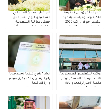
الأمر الملكي (واس ) مكرمة
اخر اخبار الضمان الاجتماعي
ملكية وعلاوة بمناسبة عيد
السعودي اليوم: بعد إعلان
الاضحى مع أول راتب 2020
خفض ميزانية السعودية
المكرمة السنوية الملك
وكالة الضمان تخصص أكثر
سلمان موعد صرف بدل غلاء
من ملياري ريال سعودي
المعيشة 1441 ~ قرار مكرمة
لمستفيدي الضمان الاجتماعي
الملك سلمان ضمان اجتماعي
والمساعدة المقطوعة
1441 امر ملكي جديد
للعسكريين المساعدة
المقطوعة في الضمان
الإجتماعي لقوائم الانتظار
رواتب المتقاعدين العسكريين
أبشر” شرح كيفية تمديد هوية
2020 ..ترقيات العسكر "اوامر
زائر لليمنيين المقيمين موقع
ملكية" اخبار ترقيات وزيادة
وزارة الداخلية
الرواتب سلم رواتب جديد
www.moi.gov.sa رسوم
لجميع العسكريين
تحويل هوية مقيم للمره
السعوديين وإكمال مسوغات
الخامسه
صرف مستحقات التقاعد