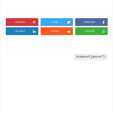
فيسبوك
تويتر
بنترست
واتساب
ريدايت
لينكدين
منسوخ السعودية