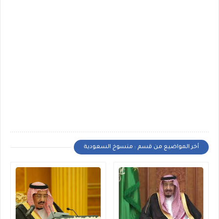
أخر المواضيع من قسم : منسوخ السعودية