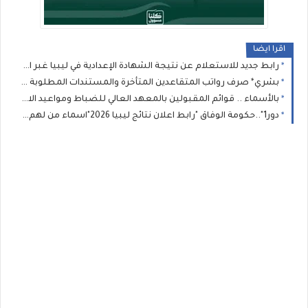
اقرا ايضا
رابط جديد للاستعلام عن نتيجة الشهادة الإعدادية في ليبيا غبر الرقم الموحد( 11111): وزير التعليم يعتمد نتيجة الإعدادية 2026 بنسبة نجاح 75.46%
بشري* صرف رواتب المتقاعدين المتأخرة والمستندات المطلوبة لإنجاز معاملات المعاشات والمنافع الخاصة بالعسكريين
بالأسماء .. قوائم المقبولين بالمعهد العالي للضباط ومواعيد الاختبارات تعلنها الداخلية الليبية
دور1"..حكومة الوفاق "رابط اعلان نتائج ليبيا 2026"اسماء من لهم دور ثان" : نتيجة الشهادة الاعدادية الصف الثالث الاعدادى برقم الجلوس