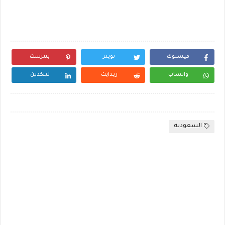
فيسبوك
تويتر
بنترست
واتساب
ريدايت
لينكدين
السعودية