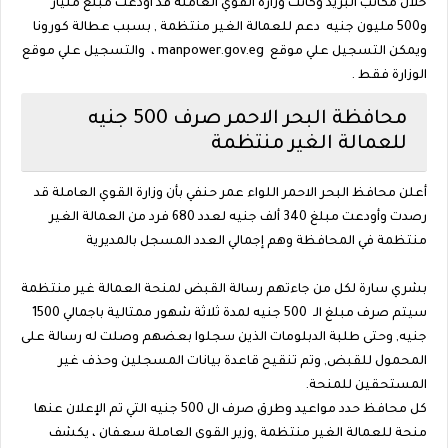
خلال مكاتب البريد وكانت وزارة القوي العاملة قد أودعت مبلغ مليار
و500 مليون جنيه دعم للعمالة الغير منتظمة , بسبب عطالة كورونا
ويمكن التسجيل علي موقع manpower.gov.eg ، والتسجيل علي موقع
الوزارة فقط .
محافظة البحر الاحمر صرف 500 جنيه
للعمالة الغير منتظمة
أعلن محافظ البحر الاحمر اللواء عمر حنفي بأن وزارة القوي العاملة قد
رصدت وأودعت مبلغ 340 ألف جنيه لعدد 680 فرد من العمالة الغير
منتظمة في المحافظة وهم إجمالي العدد المسجل بالمديرية
بشري سارة لكل من جاءتهم رسالة القبض لمنحة العمالة غير منتظمة
سيتم صرف مبلغ الـ 500 جنيه لمدة ثلاثة شهور ممتالية باجمالي 1500
جنيه, وحتى طلبة الدبلومات الذين سجلوا بعضهم وصلت له رسالة على
المحمول للقبض, وتم تنقيح قاعدة بيانات المسجلين وحذف غير
المستحقين للمنحة.
كل محافظ حدد مواعيد وطرق صرف ال 500 جنيه التي تم الإعلان عنها
منحة للعمالة الغير منتظمة ,وزير القوى العاملة سعفان ، يكشف