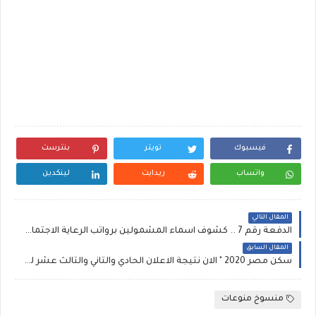
فيسبوك
تويتر
بنترست
واتساب
ريدايت
لينكدين
المقال التالي
الدفعة رقم 7 .. كشوف اسماء المشمولين برواتب الرعاية الاجتماعية ( 3400) الدفعة الوجبة الثامنة الأخيرة لهذا الشهر ..دعوة ذوي الإعاقة المستفيدين من راتب المعين العراق pdf
المقال السابق
سكن مصر 2020 " الان نتيجة الاعلان الحادي والثاني والثالث عشر للإسكان الاجتماعي بالرقم القومى " :: اخر موعد ميعاد تسليم الوحدات السكنية من مشروع الاسكان الاجتماعي الاسعار والمساحات للشقق hdb-egy.com لمتوسطى الدخل وطريقة السداد وكراسة شروط التقديم الاعلان "13"للخريجين
منسوخ منوعات