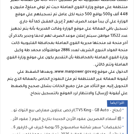
أعلنت محافظة القليوبية أنة تم تسجيل 4897 حالة من العمالة الغير
منتظمة علي موقع وزارة القوي العاملة حيث تم توفي مبلغ2 مليون و
448 ألف و500 بواقع 500 جنيه لكل عامل تم تسجيلهم علي موقع
الوزارة علي أن يبدأ موعد الصرف لهم 2 إبريل المقبل كما أنة جاري
تسجيل باقي العمالة علي موقع الوزارة وقالت المديرية بأنة يتم تجهيز
عدد 13522 مواطن سيتم إعلان موعد الصرف لهم لاحقا وجدير بالذكر أن
آخر منحة قد منحتها مديرية القوي العاملة بمحافظة القليوبية كانت
منحة المولد النبوي الشريف لعدد 2886 مواطنوأكد محمد طة وكيل
وزارة القوي العاملة بالمحافظة بأن التقديم يكون علي موقع وزارة القوي
العاملة وتتم كالآتي..
الدخول علي موقع www.manpower.gov.eg، وبعدها الضغط علي
أيقونة العمالة غير المنتظمة ثم ملئ النموذج الخاص بالعمالة الذي يتم
التحويل إليه, مع التأكد من ملئ جميع الخانات بشكل صحيح والضغط
علي أيقونة (إرسال) والانتظار لرد الموقع بالتسجيل بنجاح.
اقرا ايضا
(بجاج – TVS King - GB Auto)ارخص عناوين معارض بيع التوك توك بالتقسيط بدون مقدم 2026 الاسعار في "معرض أولاد ماهر للتوكتوك"
📰 أسماء المصريين عقود الأردن الجديدة بتاريخ اليوم ( عقود الأردن تشمل أكثر من 3,000 عامل)⚠️ رابط للاستعلام وخطوات التسجيل 2026
تخفيضات* سعر شاشة سامسونج 55 بوصة كيرف في كارفور 2026 💡 جدول الأسعار وأهم العروض الخفية