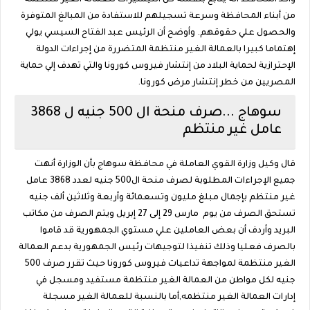
وأكد المحافظ أنة يتابع بنفسة كل التيسيرات للعمالة الغير منتظمة
من أبناء المحافظة وسرعة تسجيلهم للاستفادة من المبالغ المتوفرة
والحصول علي حقوقهم. وأوضح أن الرئيس عبد الفتاح السيسي يولي
إهتماما كبيرا بالعمالة الغير منتظمة المتضررة من إجراءات الدولة
الإحترازية لحماية البلاد من إنتشار فيروس كورونا والتي تهدف إلي حماية
المصريين من خطر إنتشار مرض كورونا.
سوهاج ...صرف منحة ال 500 جنيه ل 3868
عامل غير منتظم
قال وكيل وزارة القوي العاملة في محافظة سوهاج بأن الوزارة أنهت
جميع الإجراءات المطلوبة لصرف منحة ال500 جنيه لعدد 3868 عامل
غير منتظم بإجمال مبلغ مليون وتسعمائة وأربعة وثلاثين ألف جنيه
تستحق الصرف من يوم مارس 29 إلى 27 إبريل ويتم الصرف من مكاتب
البريد وأردف أن بعض العاملين علي مستوي الجمهورية قد قاموا
بالصرف فعليا وذلك تنفيذا لتوجيهات رئيس الجمهورية بدعم العمالة
الغير منتظمة لمواجهة تداعيات فيروس كورونا حيث تقرر صرف 500
جنيه لكل مواطن من العمالة الغير منتظمة مستفيد ومسجل في
إدارات العمالة الغير منتظمه,أما بالنسبة للعمالة الغير مسجلة