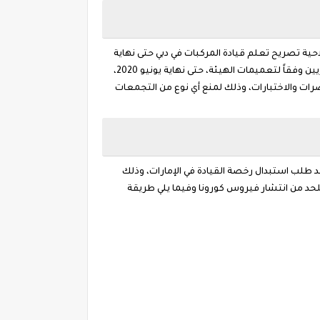
احية تصريح تعلم قيادة المركبات في دبي حتى نهاية
يونيو أكدت معاهد التدريب على قيادة المركبات لعملائها أن تلك التصاريح، وكذلك تاريخ فتح الملف المروري للمتدربين، سيبقيان ساريين وفقاً لتعميمات الهيئة، حتى نهاية يونيو 2020،
دروس العملية والمحاضرات والاختبارات، وذلك لمنع أي نوع من التجمعات
د طلب استبدال رخصة القيادة في الإمارات، وذلك
 للحد من انتشار فيروس كورونا وفيما يلي طريقة