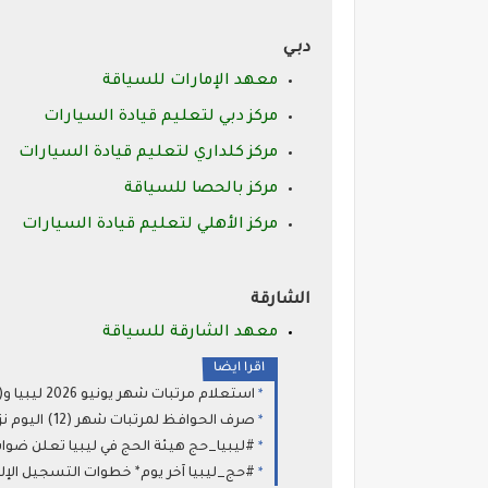
دبـي
معهد الإمارات للسياقة
مركز دبي لتعليم قيادة السيارات
مركز كلداري لتعليم قيادة السيارات
مركز بالحصا للسياقة
مركز الأهلي لتعليم قيادة السيارات
الشارقة
معهد الشارقة للسياقة
اقرا ايضا
استعلام مرتبات شهر يونيو 2026 ليبيا و(تسوية أوضاع المعلمين ) التفاصيل عبرتطبيق راتبي ليبيا apk الراتب apk
صرف الحوافظ لمرتبات شهر (12) اليوم نزول مرتبات ديسمبر: انطلاق دوران الحوافظ .. وخارطة وصول السيولة إلى حسابك عبر (راتبك لحظي)
#ليبيا_حج هيئة الحج في ليبيا تعلن ضوابط وشروط قبول ال
#حج_ليبيا آخر يوم* خطوات التسجيل الإلكتروني في