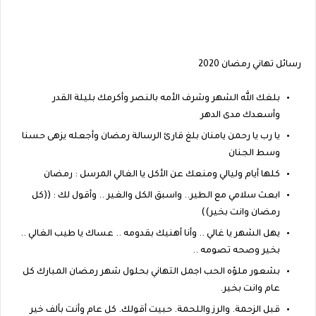
رسائل تهاني رمضان 2020
بلغك الله الشهر وشرف الأمه بالنصر وأكرمك بليلة القدر
وأسعدك مدى الدهر
يا رب يا رحمن يامنان بلغ قارئ الرسالة رمضان وأجعله يزهى حسنا
وسط الجنان
كلها أيام وليالي ومنعك عن الأكل يا الغالي المرسل : رمضان
ابعث سلامي مع الطير.. واسبق الكل والغير .. وأقول لك : ((كل
رمضان وانت بخير))
يهل الشهر يا غالي .. وأنا أهنيك بقدومه .. عساك يا طيب الغالي ..
بخير وصحه تصومه ..
بشعور ملؤه الحب اجمل التهاني بحلول شهر رمضان المبارك كل
عام وانت بخير.
قبل الزحمة. والرز واللحمة. حبيت أقولك. كل عام وأنت بألف خير