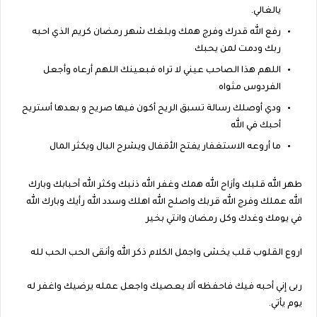
يالغالي.
رفع الله قدرك وفرج همك وبلغك شهر رمضان كريم الذي احبه
ربك ودمت لمن يحبك
اللهم هذا الصاحب عيني لا تراه فبعينك اللهم أرعاه وأجعل
الفردوس مثواه
ودي أوصلك رسالة تسبق الريح أكون فيها صريح و بعدها أستريح
أحبك في الله
ما أروعه الاستغفار يفتح الأقفال ويشرح البال ويكثر المال
طهر الله قلبك وأزاح الله همك وغفر الله ذنبك وكثر الله أحبابك وبارك
الله عملك وفرج الله قربك واصلح الله اهلك وسدد الله رأيك وبارك الله
في يومك وغدك وكل رمضان وانتي بخير
اروع القلوب قلب يخشى واجمل الكلام ذكر الله وأنقى الحب الحب لله
ربى إني أحبه فيك فاحفظه ألا يعصيك واجعل عمله يرضيك واغفر له
يوم يأتي.