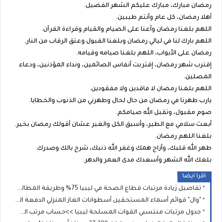
رمضان مبارك، مبارك عليكم الشهر الفضيل.
أهلا رمضان، كل عام وأنتم طيبين.
اللهم بلغنا رمضان وأعنا على الصيام والقيام وقراءة القرآن.
اللهم بارك لنا في ليالي رمضان وبلغنا القبول وعتق الرقاب من النار.
رمضان على الأبواب، اللهم بلغنا صيامه وقيامه.
إقترب شهر رمضان، إقتربت أنفاس الصائمين، ونداء المؤذنين، ودعاء
المصلين.
اللهم بلغنا رمضان لا فاقدين ولا مفقودين.
يارب طهرنا في رمضان من حال لحال وطهرني من الذنوب والخطايا.
صوم مقبول، وتقبل الله صيامكم.
أبعث سلامي مع الطير، وأسبق الكل والغير عشان أقولك رمضان بخير.
بلغنا اللهم رمضان.
طهر الله قلبك، وأزاح همك وغفر الله ذنبك، شرح بالك وصدرك.
بلغك الله الشهر وأسعدك مدى العمر والدهر.
اقرا ايضا
تفاصيل زيادة مرتبات قطاع الصحة في ليبيا 75% وطريقة المطالبة بالفروقات المالية المتبقية عن طريق وزارة الصحة الليبية؟
"وال" قوائم أسماء المستحقين أسطوانات الغاز المنزلي الدفعة الجديدة: الشروط ورابط طباعة الإيصال للمسجلين (2021، 2025، و2026)
جدول مرتبات منتسبي القوات المسلحة ليبيا >>حساب مرتب العسكري بعد الزيادة بناءً على الرتبة وسنوات الخدمة