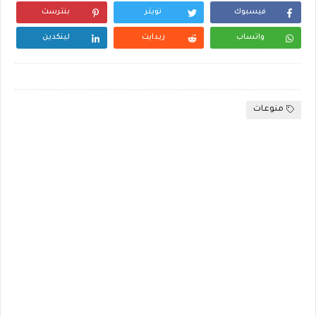
فيسبوك
تويتر
بنترست
واتساب
ريدايت
لينكدين
منوعات