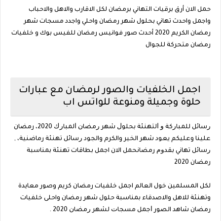
حمل الان أرق برقيات التهاني برمضان لكل الاقارب والاهل والاحباب
واجمل واحدث تهاني بحلول شهر رمضان واحلي واجدد مسجات شهر
رمضان الكريم 2020 أحدث صور فوانيس رمضان للفيس بوك و خلفيات
رمضان متحركة للجوال
اجمل الخلفيات والصور لرمضان مع عبارات
حلوة وجميلة ومنوعة ‏للواتس‏ اب
ﺭﺳﺎﺋﻞ ﻟﻠﻤﺒﺎﺭﻛﺔ ﻭ ﺍﻟﺘﻬﻨﺌﺔ ﺑﺤﻠﻮﻝ ﺷﻬﺮ ﺭﻣﻀﺎﻥ ﺍﻟﻤﺒﺎﺭﻙ 2020، رمضان
علينا وعليكم يعود شهر الخير والكرم والجود ﺭﺳﺎﺋﻞ ﺗﻬﻨﺌﺔ رماضنية، ,
ﺭﺳﺎﺋﻞ ﺗﻬﺎﻧﻲ ﺑﻘﺪﻭﻡ رمضانحمل الان اجمل بطاقات تهنئة بمناسبة
رمضان 2020
لكل المسلمين خول العالم اجمل خلفيات رمضان كريم وصور معايدة
وتهنئة للاهل والاصدقاء بمناسبة حلول شهر رمضان واحلى خلفيات
رمضان شاهد الصور ﺍﺟﻤﻞ ﻣﺴﺠﺎﺕ ﻟﺸﻬﺮ ﺭﻣﻀﺎﻥ 2020 .