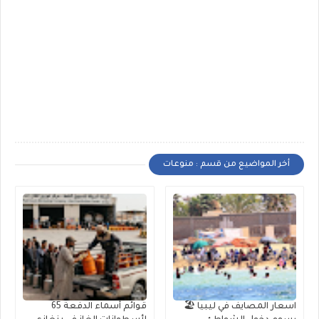
أخر المواضيع من قسم : منوعات
اسعار المصايف في ليبيا 🏖️
قوائم أسماء الدفعة 65