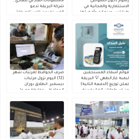
رسوم دخول الشواطئ
لأسطوانات الغاز في بنغازي..
الاستثمارية والمجانية في
شركة البريقة تدعو
طرابلس وبنغازي وأفضلها
المستفيدين للاستلام خلال
10 أيام
قوائم أسماء المستحقين
صرف الحوافظ لمرتبات شهر
لبمبة غاز الطهي 💡 البريقة
(12) اليوم نزول مرتبات
تعلن توزيع (الدفعة الثانية)
ديسمبر: انطلاق دوران
من إسطوانات الغاز بمدينة
الحوافظ .. وخارطة وصول
جالو للمدرجين بـ 2026
السيولة إلى حسابك عبر
(راتبك لحظي)