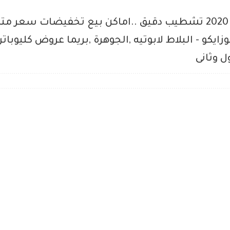
ارخص اسعار السيراميك فى مصر 2020 تشطيب دقيق ..اماكن بيع تخف
موزايكو - البلاط لابوتيه ,الجوهرة ,بريما عروض كليوب
ل وثانى