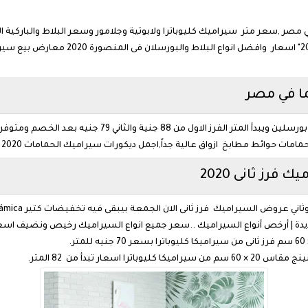
سعر متر سيراميك كليوباترا ولابوتية وجلامور وسعر البلاط والباركية الان "ا
,الجوهرة .. ارخص مكان لشراء السيراميك بمصر
ا في مصر
يتميز سيراميك بريما بالمتانة والجودة واللمعان وكأنة بورسل
ات حوائط مطابخ ازواق عالية جداً,اجمل ديكورات سيراميك الحمامات 2020 .
رز ثانى 2020
عار تبدأ من 82 المتر.