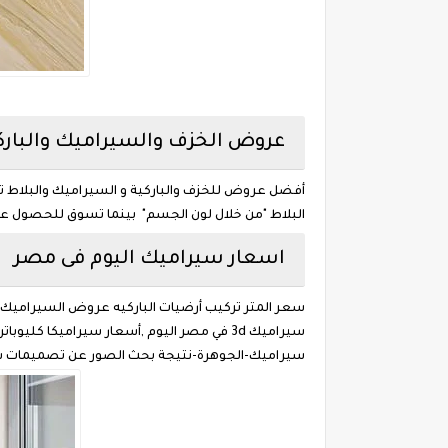
عروض الخزف والسيراميك والباركي
أفضل عروض للخزف والباركية و السيراميك والبلاط تعرّف
البلاط "من خلال لون الجسم" بينما تسوق للحصول على 
اسعار سيراميك اليوم فى مصر
سعر المتر تركيب أرضيات الباركيه عروض السيراميك و
سيراميك 3d في مصر اليوم ,أسعار سيراميكا كليوباترا فرز اول وثانى وثالث فى مصر 2020 ,اسعار السيراميك اليوم فى مصر .
سيراميك-الجوهرة-نتيجة بحث الصور عن تصميمات سي