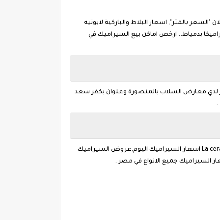
لسعر بالمتر", اسعار البلاط والباركية لابوتيه
 2020" اسعار وافضل انواع البلاط والبورسلان فى المنصورة 2020 معارض بيع سيراميكا بدمياط.. ارخص اماكن بيع السيراميك في
ين ويبدأ المتر الفرز الاول من 88 جنية والثاني 79 جنيه بعد الخصم ومتوفر لدي معارض السلاب بالمنصورة وعلوان بكفر سعد
بكام السيراميك الصينى البورسلين والباركية فرز اول وثاني عروض السيراميك فرز ثانى الان الجمعة بيبقى فيه تخفيضات كتير La cerámica اسعار السيراميك اليوم,عروض السيراميك