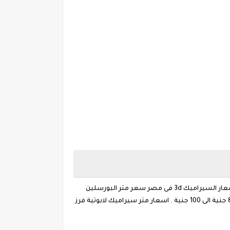
والاسعار متقاربة..بجميع المعارض بمحافظة الدقهلية والشرقية ودمياط و6 اكتوبر ننشر اسعار السيراميك و البورسلين اليوم - اسعار السيراميك 3d فى مصر سعر متر البورسلين
كليوباترا - سيراميك رويال متر الأرضيات العادى بسعر 70 جنيه. - اسعار السيراميك, اسعار متر سيراميك كليوباترا فرز اول يبدأ من 85 جنية الى 100 جنية . اسعار متر سيراميك لابوتية فرز