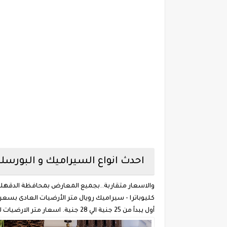
احدث انواع السيراميك و البورسلين 20
أول يبدأ من 25 جنية الي 28 جنية. اسعار متر الارضيات ليزر فرز اول تبدأ من 50 جنيه الي 70 جنيه.