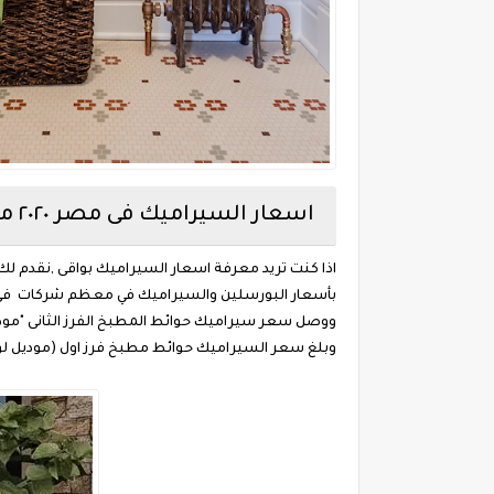
اسعار السيراميك فى مصر ٢٠٢٠ موديل فيرا
اذا كنت تريد معرفة اسعار السيراميك بواقى ,نقدم لك 
بأسعار البورسلين والسيراميك في معظم شركات فى مصر
ووصل سعر سيراميك حوائط المطبخ الفرز الثانى "موديل فيرا " مقاس 20 × 50 سم من سيراميكا 
وبلغ سعر السيراميك حوائط مطبخ فرز اول (موديل لوكس) ومقاسات مختلفة منها 04