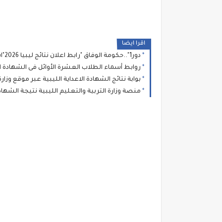
اقرا ايضا
دور1"..حكومة الوفاق "رابط اعلان نتائج ليبيا 2026"اسماء من لهم دور ثان" : نتيجة الشهادة الاعدادية الصف الثالث الاعدادى برقم الجلوس
روابط أسماء الطلاب العشرة الأوائل فى الشهادة الاعدادية والثانوية ليبيا 2026 طريقة الاستعلا
بوابة نتائج الشهادة الاعداية الليبية عبر موقع وزارة التعليم للامتحانات اللي
منصة وزارة التربية والتعليم الليبية نتيجة الشهاد