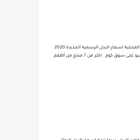
أما البدل المستوردة التركي يتراوح سعرها فيما بين ألف جنيه إلى ثلاثة ألف جنيه على أقل تقدير، ولكن الخامات أجود من البدل المحلية اسعار البدل الرسميه الجديدة 2020
,ارقى انواع البدل الرجالى 2020 ,تسوق بدل رجالي رسمية افضل سعر ومراجعة ، اكتشف الجديد من فرانكو مارتيني,زيليوني,كابيو على سوق.كوم . اكثر من 7 منتج من أطقم