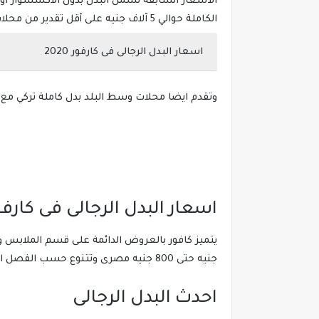
الأسعار السابقة تشمل البدل بدون الاكسسوار او مك
الكاملة حوالي 5 آلاف جنيه على أقل تقدير من محلات البدل التركي.
اسعار البدل الرجالى فى كارفور 2020
وتقدم ايضا محلات وسط البلد بدل كاملة تركي مع القميص والبابيون والكرافت بأ
اسعار البدل الرجالى فى كارفو
جنيه حتى 800 جنيه مصرى وتتنوع حسب الفصل او مناسبة البدلة ويفضل مراجعة اكثر من فرع من فروع كارفور حيث تختلف العروض والمعروض عن الاخرى.
احدث البدل الرجالى