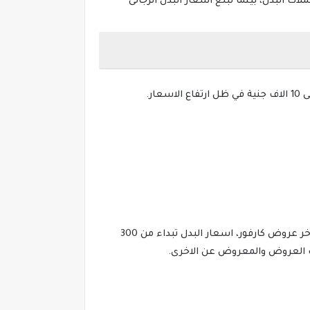
ات البدل، بينما تبلغ اسعار البدل الرجالى
يتميز كافور بالعروض الدائمة على قسم الملابس والمنسوجات والتى تصل الى نسب خصم غير عادية دائما ويمكنكم تصفح اخر عروض كارفور، اسعار البدل تبداء من 300