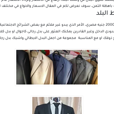
شهد سوق البدل في وسط البلد، ارتفاع في الأسعار وتزداد الاسعار عام بع
ت باهظة الثمن، سوف نعرض لكم في المقال الاسعار والانواع في مختلف ا
البلد
الان اصبح سعر البدلة الواحدة كاملًا لا ينقص عن 2000 جنيه مصري، الأمر الذي يبدو غير ملائم مع
 الدخل وغير القادرين يمكنك العثور على بدل رجالى كاجوال او بدل كلاس
ب مع ذوقك او مع المناسبة مجموعة من اجمل البدل الايطالي واشيك بدل رج