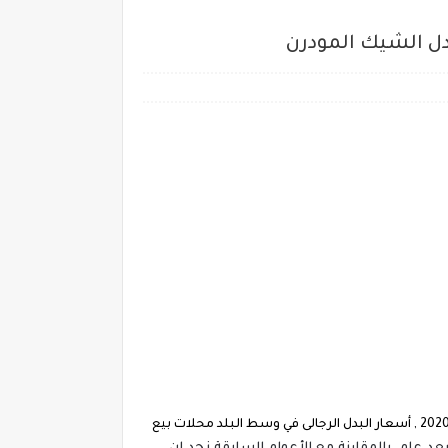
احدث أسعار البدل الرجالى في وسط البلد 2020 ،يهتم الرجل باطلالته اسعار البدل الرجالى فى كارفور اقوي عروض على البدل واسعارها 2020 , أسعار البدل الرجالى في وسط البلد محلات بيع