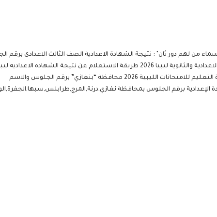
م عن نتيجة الشهاده الاعداديه ليبيا بالاسم
بية 2026 محافظة “بنغازي” برقم الجلوس والاسم
ة الإعدادية برقم الجلوس بمحافظة نغازي,درنة,المرج,طرابلس,سبها,الجفرة,الواحا 6