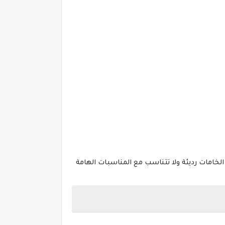
ط البلد تباع بمفردها بأسعار تبدأ 450 جنية إلي 800 جنيه مصري، ولكن الخامات رديئة ولا تتناسب مع المناسبات الهامة