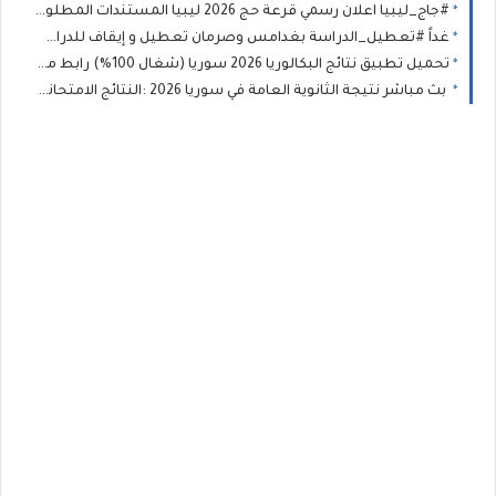
#جاج_ليبيا اعلان رسمي قرعة حج 2026 ليبيا المستندات المطلوبة وطريقة التسجيل في قرعة الحج بمنصة حجاج ليبيا 2026-1447
غداً #تعطيل_الدراسة بغدامس وصرمان تعطيل و إيقاف للدراسة في هذا البلديات اجازة بالمدارس حتى يوم السبت
تحميل تطبيق نتائج البكالوريا 2026 سوريا (شغال 100%) رابط مباشر (APK) لنتيجة الثانوية العامة
بث مباشر نتيجة الثانوية العامة في سوريا 2026 :النتائج الامتحانية المهنية للطلاب النظاميين الاحرار و الراسبين (البكالوريا )