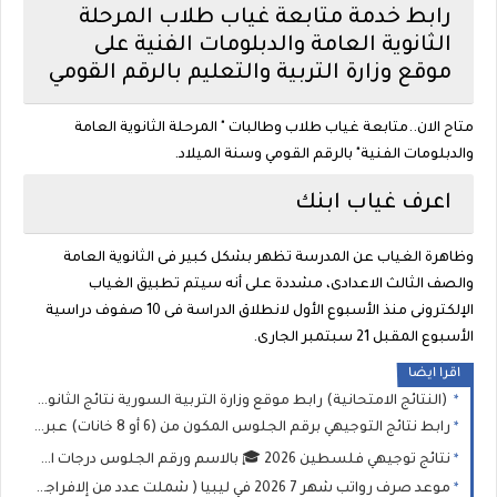
رابط خدمة متابعة غياب طلاب المرحلة
الثانوية العامة والدبلومات الفنية على
موقع وزارة التربية والتعليم بالرقم القومي
متاح الان..متابعة غياب طلاب وطالبات " المرحلة الثانوية العامة
والدبلومات الفنية" بالرقم القومي وسنة الميلاد.
اعرف غياب ابنك
وظاهرة الغياب عن المدرسة تظهر بشكل كبير فى الثانوية العامة
والصف الثالث الاعدادى، مشددة على أنه سيتم تطبيق الغياب
الإلكترونى منذ الأسبوع الأول لانطلاق الدراسة فى 10 صفوف دراسية
الأسبوع المقبل 21 سبتمبر الجارى.
اقرا ايضا
(النتائج الامتحانية) رابط موقع وزارة التربية السورية نتائج الثانوية العامة في سوريا 2026 نتيجة البكالوريا حسب الاسم ورقم الاكتتاب
رابط نتائج التوجيهي برقم الجلوس المكون من (6 أو 8 خانات) عبر موقع وزارة التربية والتعليم الفلسطينية
نتائج توجيهي فلسطين 2026 🎓 بالاسم ورقم الجلوس درجات امتحان الثانوية العامة (التوجيهي)
موعد صرف رواتب شهر 7 2026 في ليبيا ( شملت عدد من إلافراجات المالية) وخطوات الاستعلام عبر منظومة "راتبك لحظي"