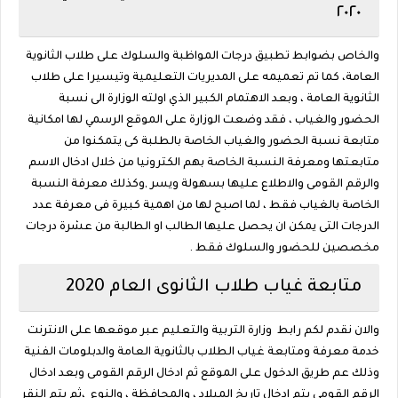
٢٠٢٠
والخاص بضوابط تطبيق درجات المواظبة والسلوك على طلاب الثانوية
العامة، كما تم تعميمه على المديريات التعليمية وتيسيرا على طلاب
الثانوية العامة ، وبعد الاهتمام الكبير الذي اولته الوزارة الى نسبة
الحضور والغياب ، فقد وضعت الوزارة على الموقع الرسمي لها امكانية
متابعة نسبة الحضور والغياب الخاصة بالطلبة كى يتمكنوا من
متابعتها ومعرفة النسبة الخاصة بهم الكترونيا من خلال ادخال الاسم
والرقم القومى والاطلاع عليها بسهولة ويسر ,وكذلك معرفة النسبة
الخاصة بالغياب فقط ، لما اصبح لها من اهمية كبيرة فى معرفة عدد
الدرجات التى يمكن ان يحصل عليها الطالب او الطالبة من عشرة درجات
مخصصين للحضور والسلوك فقط .
متابعة غياب طلاب الثانوى العام 2020
والان نقدم لكم رابط وزارة التربية والتعليم عبر موقعها على الانترنت
خدمة معرفة ومتابعة غياب الطلاب بالثانوية العامة والدبلومات الفنية
وذلك عم طريق الدخول على الموقع ثم ادخال الرقم القومى وبعد ادخال
الرقم القومى يتم ادخال تاريخ الميلاد ، والمحافظة ، والنوع ،ثم يتم النقر