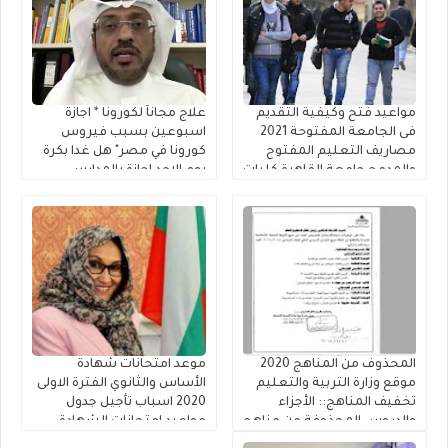
مواعيد فتح وكيفية التقديم
علاج مجاناً لكورونا * اجازة
فى الجامعة المفتوحة 2021
اسبوعين بسبب فيروس
مصاريف التعليم المفتوح
كورونا في مصر" هل غدا بكرة
والمدمج جامعة القاهرة كليات
يوم الاحد اجازة بالمدارس
” التجارة – الزراعة – الحقوق –
بسبب الطقس في مصر
الآداب – دار العلوم – رياض
والإمارات - اخبار عطلة في
الأطفال “ رسوم استمارة
المدارس والجامعات يوم
المقابلة الشخصية
السبت والاحد 2020 اخر اخبار
الطقس اليوم ~ اسباب
الأعاصير فى مصر واجازة
للطلاب وتلاميذ المدارس
تاجيل الدراسه في مصر
المحذوف من المناهج 2020
موعد امتحانات شهادة
موقع وزارة التربية والتعليم
الأساس والثانوي الفترة الاولى
تخفيف المناهج:: الأجزاء
2020 اسباب تأجيل جدول
والدروس المحذوفة من مناهج
مواعيد امتحانات الشهادة
مقررات الترم الثاني 2020
السودانية الصف الثالث