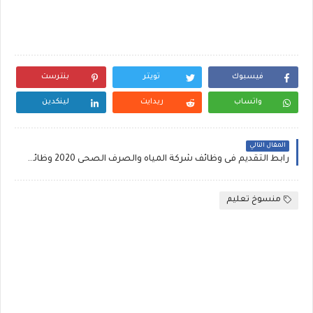
فيسبوك
تويتر
بنترست
واتساب
ريدايت
لينكدين
المقال التالي
رابط التقديم فى وظائف شركة المياه والصرف الصحى 2020 وظائف الشركة القابضة التقديم فى وظائف شركة مياة الشرب بالقاهرة والإسكندرية, نتيجة الاختبار التحريرى بجامعة سوهاج للمتقدمين لمسابقة الشركة رقم 3 لسنة 2018 فني تشغيل
منسوخ تعليم