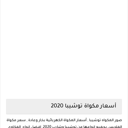
أسعار مكواة توشيبا 2020
صور المكواه توشيبا , أسعار المكواة الكهربائية بخار وعادة , سعر مكواة
الملابس بجميع انواعها من توشيبا وشارب 2020, افضل انواع المكاوي