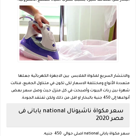
البخار لكن أعطالها كثيرة بسبب تسرب المياه للقطع الالكترونية.
والانتشار السريع لمكواة الملابس بين الاجهزة الكهربائية جعلها
متعددة الأنواع ومختلفة الاسعار لكى تكون في متناول الجميع، فنالت
شهرة بين ربات البيوت وأصبحت في كل منزل حيث وصل سعر بعض
أنواعها إلى 450 جنية بالبخار او اقل من ذلك ولكن تفتقد الجودة.
سعر مكواة ناشيونال national يابانى فى
مصر 2020
سعر مكواة يابانى national اصلى حوالي 450 جنيه.