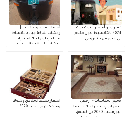
كسر زيرو أسعار التوك توك
أقساط ميسرة جانسي $
2024 بالتقسيط بدون مقدم
ركشات شركة جياد بالاقساط
في غبور من مشروعي
في الخرطوم 2021 استيراد
ركشات بنك العمال ~ اسعار
الركشات بياجيو في السودان
بنك السودان استثناء
الركشات من مقدم الأقساط
جميع المقاسات ~ ارخص
اسعار شنط الملاعق وشوك
سعر انواع السيراميك، اسعار
وسكاكين فى مصر 2020
البورسلين 2020 في السوق
مصر::، اسعار السيراميك
الصينى فى مصر : اسعار متر
السيراميك النهاردة : اسعار