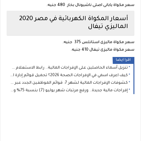
سعر مكواة يابانى اصلى ناشيونال بخار 480 جنيه.
أسعار المكواة الكهربائية في مصر 2020
الماليزي تيفال
سعر مكواة ماليزى استانلس 375 جنيه.
سعر مكواة ماليزى تيفال 410 جنيه.
اقرا ايضا
تنزيل أسماء الحاصلين على الإفراجات المالية.. رابط الاستعلام عن صرف مرتبات شهر 7 والجهات التي لديها إفراج عبر “راتبك لحظي”
كيف اعرف اسمي في الإفراجات الصحة 2026؟ تحميل قوائم إدارة الخدمات الصحية للطبية والمساعدة
كشوفات الإفراجات المالية لشهر 7: قوائم الموظفين الجدد عبر منظومة "راتبك لحظي" بجميع القطاعات والبلديات
إفراجات مالية جديدة.. ورفع مرتبات شهر يوليو (7) بنسبة 75% وصرف العلاوة السنوية وتغييرات المسار لعدد من الموظفين