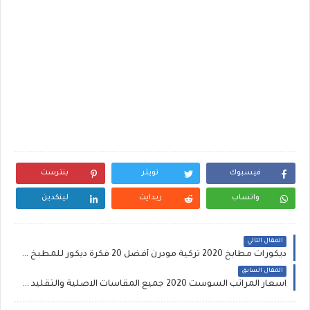
فيسبوك
تويتر
بنترست
واتساب
ريدايت
لينكدين
المقال التالي
ديكورات مطابخ 2020 تركية مودرن أفضل 20 فكرة ديكور للمطبخ - صور مطبخ جميلة elledecor
المقال السابق
اسعار المراتب السوست 2020 جميع المقاسات الاصلية والتقليد فوربد,تاكى,هابيتات,يانسن, هاى سليب,انجلندر كلاسيك, ماستربد