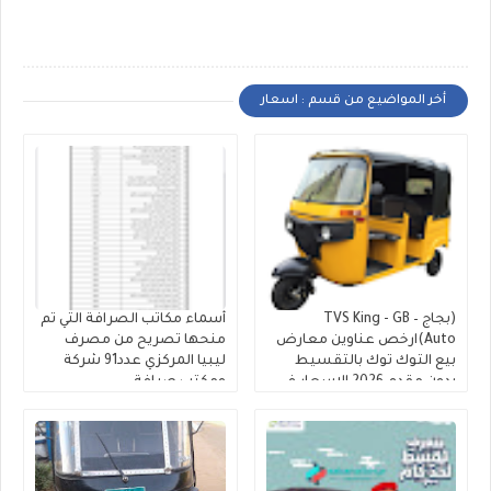
أخر المواضيع من قسم : اسعار
(بجاج – TVS King - GB
أسماء مكاتب الصرافة التي تم
Auto)ارخص عناوين معارض
منحها تصريح من مصرف
بيع التوك توك بالتقسيط
ليبيا المركزي عدد91 شركة
بدون مقدم 2026 الاسعار في
ومكتب صرافة
"معرض أولاد ماهر للتوكتوك"