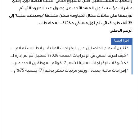
والطالبات المستحقين خلال الأسبوع الحالي أعلنت منصّة نوى، إحدى
مبادرات مؤسسة ولي العهد الأحد، عن وصول عدد الطرود التي تم
توزيعها على عائلات عمال المياومة ضمن حملتها "يوميتهم علينا" إلى
35 ألف طرد غدائي، تم توزيعها في مختلف المحافظات.
الرقم الوطني
اقرا ايضا
تنزيل أسماء الحاصلين على الإفراجات المالية.. رابط الاستعلام عن صرف مرتبات شهر 7 والجهات التي لديها إفراج عبر “راتبك لحظي”
كيف اعرف اسمي في الإفراجات الصحة 2026؟ تحميل قوائم إدارة الخدمات الصحية للطبية والمساعدة
كشوفات الإفراجات المالية لشهر 7: قوائم الموظفين الجدد عبر منظومة "راتبك لحظي" بجميع القطاعات والبلديات
إفراجات مالية جديدة.. ورفع مرتبات شهر يوليو (7) بنسبة 75% وصرف العلاوة السنوية وتغييرات المسار لعدد من الموظفين