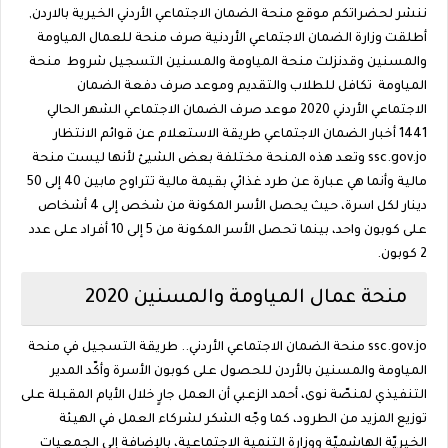
ننشر لحضراتكم موقع منحة الضمان الاجتماعي الأردني الخيرية بالاردن,
أطلقت وزارة الضمان الاجتماعي الأردنية صرف منحة للعمال المياومة
والمسنين وقدنزلت منحة المياومة والمسنين التسجيل شروط منحة
المياومة تكافل للطلاب والتقديم وموعد صرف دفعة الضمان
الاجتماعي الأردني 2020 موعد صرف الضمان الاجتماعي الشهر الحالي
1441 أخبار الضمان الاجتماعي طريقة الاستعلام عن قوائم الانتظار
ssc.gov.jo وتعد هذه المنحة مختلفة بعض الشيئ لأنها ليست منحة
مالية وأنما هي عبارة عن طرد غذائي بقيمة مالية تتراوح مابين 40 إلى 50
دينار لكل اسرة، حيث يحصل الأسر المكونة من شخص إلى 4 أشخاص
على كوبون واحد، بينما تحصل الأسر المكونة من 5 إلى 10 أفراد على عدد
2 كوبون.
منحة عمال المياومة والمسنين 2020
ssc.gov.jo منحة الضمان الاجتماعي الأردني.. طريقة التسجيل في منحة
المياومة والمسنين بالأردن للحصول على كوبون الأسرة وأكّد المدير
التنفيذي لمنصّة نوى، أحمد الزعبي أن العمل جارٍ خلال الأيام المقبلة على
توزيع المزيد من الطرود، كما وجّه الشكر لشركاء العمل في الهيئة
الخيريّة الهاشميّة ووزارة التنمية الاجتماعية، بالإضافة إلى الجمعيات