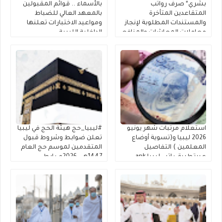
بشري* صرف رواتب
بالأسماء .. قوائم المقبولين
المتقاعدين المتأخرة
بالمعهد العالي للضباط
والمستندات المطلوبة لإنجاز
ومواعيد الاختبارات تعلنها
معاملات المعاشات والمنافع
الداخلية الليبية
الخاصة بالعسكريين
استعلام مرتبات شهر يونيو
#ليبيا_حج هيئة الحج في ليبيا
2026 ليبيا و(تسوية أوضاع
تعلن ضوابط وشروط قبول
المعلمين ) التفاصيل
المتقدمين لموسم حج العام
عبرتطبيق راتبي ليبيا apk
1447هـ – 2026م رابط
الراتب apk
التسجيل في القرعة