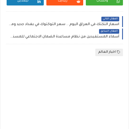
واتساب
ريدايت
لينكدين
المقال التالي
اسعار التكتك فى العراق اليوم .. سعر التوكتوك في بغداد جديد ومستعمل اماكن بيع تكتك بسعر رخيص :: تكتك للبيع السوق المفتوح مريدي تكتك بجاج هندي شراي خابر منع سير تك تك تك يا ام سليمان
المقال السابق
أسماء المستفيدين من نظام مساعدة الضمان الاجتماعي للمسنين بالاردن دعم عمال المياومة بالرقم الوطني 2020 رجال ونساء بالرقم الوطني رابط التسجيل على دعم عمال المياومة موقع service1.ssc.gov.jo
اخبار العالم