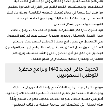
بالبرنامج للمستفيدين الجدد والقدامى وفي الوقت الذي أتاحت فيه
للمتقاعدين والمستفيدين تقديم تظلم على القرارات الصادرة بحقهم
من قبل المؤسسة في مجال تطبيق الأنظمة التقاعدية، وذلك من خلال
الاستعلام عبر خدمات التقاعد الإلكترونية دون الحاجة لمراجعة
المؤسسة والحضور بشكل شخصي. .
نزف بشرى سارة لكل المشتركين بموقع طاقات ،الذين يريدون دخول
مجال العمل بالمملكة , ويجدون صعوبة؛ بسبب عدم قدرتهم الحصول
علي التسجيل في دعم برامج محفزة لتوطين السعوديين , وسيتم
السماح بدخول مجال العمل بشرط ,ويهدف البرنامج إلى دعم المواطنين
الباحثين عن عمل من أجل الحصول على وظائف مناسبة، وتزويدهم
بالمهارات والموارد اللازمة للانضمام إلى سوق العمل.
تحديث حافز الجديد 1442 وبرامج محفزة
لتوطين السعوديين
موقع حافز الجديد، موقع طاقات أصبح بإمكانك الدخول إلى حسابك
ومواصلة الاستفادة من جميع الخدمات الأساسية المتاحة لك، ولتتعرف
أكثر على عملية الدخول للبوابة الجديدة لتحديث حافز كل اسبوع وتُعَدُّ
هذه الحملة التي تستهدف أكبر شريحة ممكنة من فئات المجتمع؛