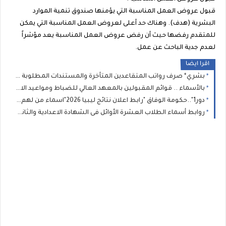
قبول عروض العمل المناسبة التي يؤمنها صندوق تنمية الموارد
البشرية (هدف). وهناك حد أعلى لعروض العمل المناسبة التي يمكن
للمتقدم رفضها حيث أن رفض عروض العمل المناسبة يعد مؤشراً
لعدم جدية الباحث عن عمل.
اقرا ايضا
بشري* صرف رواتب المتقاعدين المتأخرة والمستندات المطلوبة لإنجاز معاملات المعاشات والمنافع الخاصة بالعسكريين
بالأسماء .. قوائم المقبولين بالمعهد العالي للضباط ومواعيد الاختبارات تعلنها الداخلية الليبية
دور1"..حكومة الوفاق "رابط اعلان نتائج ليبيا 2026"اسماء من لهم دور ثان" : نتيجة الشهادة الاعدادية الصف الثالث الاعدادى برقم الجلوس
روابط أسماء الطلاب العشرة الأوائل فى الشهادة الاعدادية والثانوية ليبيا 2026 طريقة الاستعلام عن نتيجة الشهاده الاعداديه ليبيا بالاسم