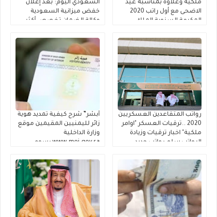
ملكية وعلاوة بمناسبة عيد
السعودي اليوم: بعد إعلان
الاضحى مع أول راتب 2020
خفض ميزانية السعودية
المكرمة السنوية الملك
وكالة الضمان تخصص أكثر
سلمان موعد صرف بدل غلاء
من ملياري ريال سعودي
المعيشة 1441 ~ قرار مكرمة
لمستفيدي الضمان الاجتماعي
الملك سلمان ضمان اجتماعي
والمساعدة المقطوعة
1441 امر ملكي جديد
للعسكريين المساعدة
المقطوعة في الضمان
الإجتماعي لقوائم الانتظار
رواتب المتقاعدين العسكريين
أبشر” شرح كيفية تمديد هوية
2020 ..ترقيات العسكر "اوامر
زائر لليمنيين المقيمين موقع
ملكية" اخبار ترقيات وزيادة
وزارة الداخلية
الرواتب سلم رواتب جديد
www.moi.gov.sa رسوم
لجميع العسكريين
تحويل هوية مقيم للمره
السعوديين وإكمال مسوغات
الخامسه
صرف مستحقات التقاعد