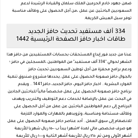
ضمن جهود خادم الحرمين الملك سلمان والقيادة الرشيدة لدعم
السعوديين الباحثين عن عمل ،من أجل الحصول على وظائف مناسبة
توفر سبل العيش الكريمة.
334 ألف مستفيد تحديث حافز الجديد
طاقات اخبار حافز الصفحة الرئيسية 1442
عدنا من جديد فور إيداع المستحقات بحسابات المستفيدين من حافز هذا
الشهر لحوالي "334 ألف مستفيد" من المواطنين ،المسجلين في حافز ؛
ودعم برامج محفزة من أجل توطين السعوديين تحديث حافز
بالجوال حافز صعوبة الحصول على عمل ,يحددها مشروع صندوق تنمية
الموارد البشرية.. اخبار حافز اليوم، حافز الجديد، حافز 1441 .. ويقدم
برنامج حافز صعوبة الحصول على عمل مخصصاً مالياً للباحثين الجادين
في البحث عن عمل بالإضافة لخدمات دعم التوظيف والتدريب ويهدف
البرنامج إلى دعم المواطنين الباحثين عن عمل من أجل الحصول على
وظائف مستدامة ومناسبة، وتزويدهم بالمهارات والموارد اللازمة
للانضمام إلى سوق العمل.. أحد عناصر حافز صعوبة الحصول على عمل
هو صرف مخصص مالي لمدة ١٢شهرا يبدأ ب ١٥٠٠ ريال شهريا للأربعة
أشهر الأولى ومن ثم ١٢٥٠ ريال للأربعة أشهر الثانية و١٠٠٠ ريال للأربعة