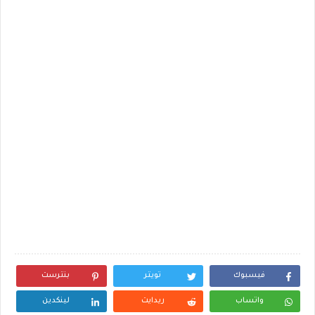
فيسبوك
تويتر
بنترست
واتساب
ريدايت
لينكدين