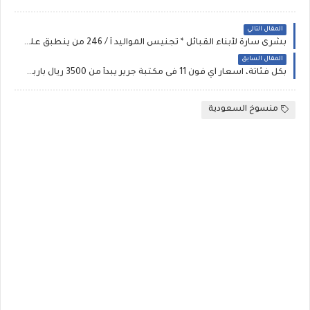
المقال التالي
بشرى سارة لأبناء القبائل * تجنيس المواليد أ / 246 من ينطبق عليهم الحصول على الجنسية السعودية طالب التجنس بالإقامة :: تجنيس مواليد السعودية وزوجة مواطن”قرارات “وش ما هي نظام منح الجنسيات السعودية 1441” للأجانب .. شروط فتح التجنيس في السعودية للمتميزين 2020
المقال السابق
بكل فئاتة، اسعار آي فون 11 فى مكتبة جرير يبدأ من 3500 ريال باربعة ألوان بالضريبة ~ سعر وعيوب آيفون برو 11 وآيفون برو ماكس وآيفون XR مقاس 6.5 بوصة بأسعار أيفون 11 برو ماكس في مصر
منسوخ السعودية