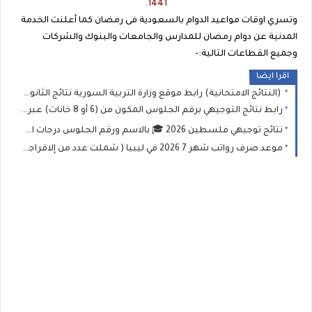
1441.
وتسري اوقات مواعيد الدوام بالسعودية فى رمضان كما أعلنت الخدمة
المدنية عن دوام رمضان للمدارس والجامعات والبنوك والشركات
وجميع القطاعات التالية:-
اقرا ايضا
(النتائج الامتحانية) رابط موقع وزارة التربية السورية نتائج الثانوية العامة في سوريا 2026 نتيجة البكالوريا حسب الاسم ورقم الاكتتاب
رابط نتائج التوجيهي برقم الجلوس المكون من (6 أو 8 خانات) عبر موقع وزارة التربية والتعليم الفلسطينية
نتائج توجيهي فلسطين 2026 🎓 بالاسم ورقم الجلوس درجات امتحان الثانوية العامة (التوجيهي)
موعد صرف رواتب شهر 7 2026 في ليبيا ( شملت عدد من إلافراجات المالية) وخطوات الاستعلام عبر منظومة "راتبك لحظي"