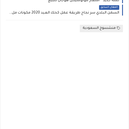
لسة جديد ^ اسعار موتوسيكل هوجان للبيع
المقال السابق
السمن البلدي سر نجاح طريقة عمل كحك العيد 2020 مكونات مل كحك العيد 2020 .. اسعار الكحك والبسكويت من محلات العبد وتسيباس وبسكو مصر
منشسوخ السعودية