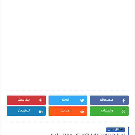
فيسبوك
تويتر
بنترست
واتساب
ريدايت
لينكدين
المقال التالي