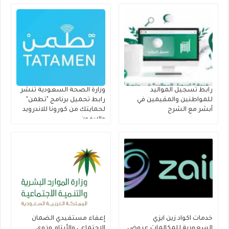
بالمائة من رواتب الموظفين
لمدة 3 أشهر
رابط تسجيل المواليد
وزارة الصحة السعودية تنشر
للمواطنين والمقيمين في
رابط تحميل برنامج "تطمن"
أبشر مع الشرح
لحمايتك من كورونا للاندرويد
والايفون
خدمات اكواد زين ايزي
إعفاء مستفيدي الضمان
السعودية للمكالمات عروض
الاجتماعي والأيتام وذوي