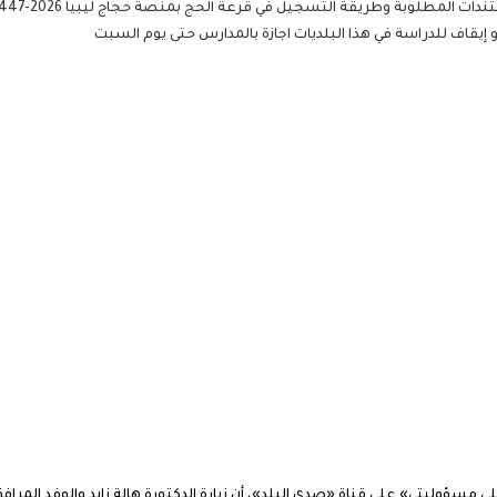
قاف للدراسة في هذا البلديات اجازة بالمدارس حتى يوم السبت
سؤوليتي» على قناة «صدى البلد»، أن زيارة الدكتورة هالة زايد والوفد المرا