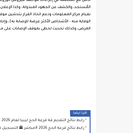
كامل مع المنظمة في إجراءات مواجهة فيروس كورونا الع
المُستجد، والكشف عن الجهود المبذولة، وكذا الإعلان ف
الوقاية منه – الأشخاص الأكثر عرضة للإصابة به)، وإ
المرض، وكذلك تحديث لحظى بموقف الإصابات على مست
اقرا ايضا
رابط نتائج التقديم فة قرعة الحج ليبيا لعام 2026 عبر منصة حجاج الاستعلام عن أسماء الفائزين في قرعة الحج
رابط نتائج قرعة الحج 2026 #مباشر 🕋 التسجيل في قرعة منصة «حجاج» | مواعيد قرعة الحج 2026 في ليبيا ورابط الشرح والتقديم