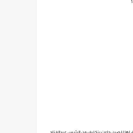
فق لها للصين جاءت بتكليف من الرئيس عبدالفتاح