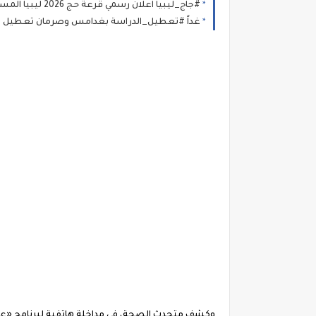
#جاج_ليبيا اعلان رسمي قرعة حج 2026 ليبيا المستندات المطلوبة وطريقة التسجيل في قرعة الحج بمنصة حجاج ليبيا 2026-1447
غداً #تعطيل_الدراسة بغدامس وصرمان تعطيل و إي
وكشف متحدث الصحة، في مداخلة هاتفية لبرنامج «على م