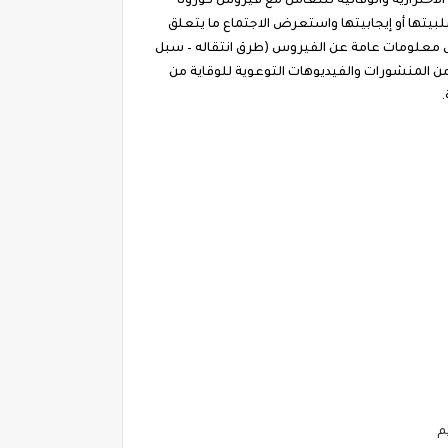
لاحترازية والوقائية للتعامل مع فيروس كورونا
سلبيتها أو إيجابيتها واستعرض الاجتماع ما يتعلق
 ودعم اتخاذ القرار بتدشين موقع الكتروني توعوي، عن فيروس الكورونا، تحت مسمى www.care.gov.eg، يشمل معلومات عامة عن الفيروس (طرق انتقاله – سبل
من المنشورات والفيديوهات التوعوية للوقاية من
.