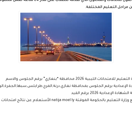
والثانوية وبدأت بوابة التعليم الوطنية عين تس
مراحل التعليم المختلفة.
بية 2026 محافظة “بنغازي” برقم الجلوس والاسم
ة الإعدادية برقم الجلوس بمحافظة نغازي,درنة,المرج,طرابلس,سبها,الجفرة,الواحا 6
إعدادية 2026 برقم القيد