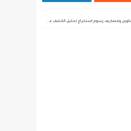
اسعار تحليل كورونا "PCR”:: اماكن وعناوين ومصاريف رسوم استخراج تحليل الكشف عن الكورونا للسفر في نفس اليوم