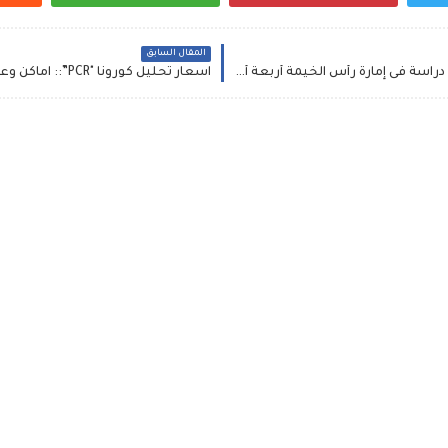
المقال السابق
اسماء المدارس الحكومية والخاصة التى بها تعطيل دراسة فى إمارة رأس الخيمة أربعة أسابيع, وقف المدارس بالفجيرة ,اجازة بمدارس عجمان بسبب كورونا