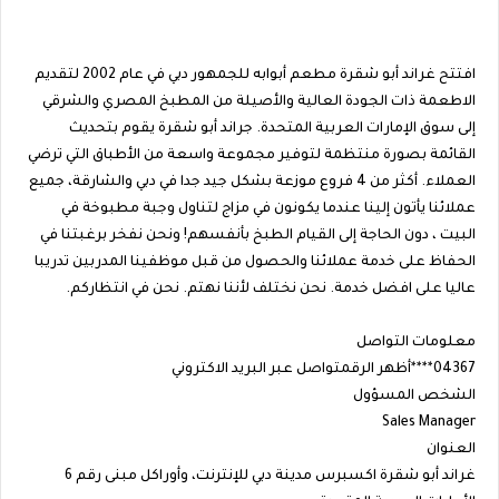
افتتح غراند أبو شقرة مطعم أبوابه للجمهور دبي في عام 2002 لتقديم
الاطعمة ذات الجودة العالية والأصيلة من المطبخ المصري والشرقي
إلى سوق الإمارات العربية المتحدة. جراند أبو شقرة يقوم بتحديث
القائمة بصورة منتظمة لتوفير مجموعة واسعة من الأطباق التي ترضي
العملاء. أكثر من 4 فروع موزعة بشكل جيد جدا في دبي والشارقة، جميع
عملائنا يأتون إلينا عندما يكونون في مزاج لتناول وجبة مطبوخة في
البيت ، دون الحاجة إلى القيام الطبخ بأنفسهم! ونحن نفخر برغبتنا في
الحفاظ على خدمة عملائنا والحصول من قبل موظفينا المدربين تدريبا
عاليا على افضل خدمة. نحن نختلف لأننا نهتم. نحن في انتظاركم.
معلومات التواصل
04367****أظهر الرقمتواصل عبر البريد الاكتروني
الشخص المسؤول
Sales Manager
العنوان
غراند أبو شقرة اكسبرس مدينة دبي للإنترنت، وأوراكل مبنى رقم 6