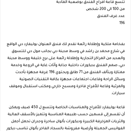
تتسع قاعة افراح الفندق بوضعية المأدبة
من 100 الى 200 شخص
عدد غرف الفندق
196
بفخامة ملكية وإطلالة رائعة نقدم لك فندق العنوان بوليفارد دبي الواقع
في شارع محمد بن راشد في وسط مدينة دبي بجانب مول دبي للتسوق
والعديد من المراكز التجارية وإطلالة رائعة على برج خليفة ووسط مدينة
دبي، صمم الفندق بديكورات داخلية جذابة وأثاث غاية في الروعة وخدمة
ممتازة ويتألف الفندق من 71 طابق ويحتوي 196 غرفة مجهزة بأحدث
وسائل الراحة وقاعات اجتماعات مجهزة بكافة التقنيات الصوتية
والمرئية وقاعة للأفراح فاخرة ومسبح خارجي ومكتب استقبال وموقف
سيارات.
قاعة بوليفارد للأفراح والمناسبات الخاصة وتتسع ل 450 ضيف ويمكن
أن تقسم إلى قسمين حسب طبيعة المناسبة وتتميز بالأسقف العالية
والثريات المزخرفة الكبيرة وديكورات بألوان ساحرة وجدران تحمل أجمل
الفوانيس الجميلة وأرضية مفروشة بالسجاد الفاخر بألوان تناسب ديكور