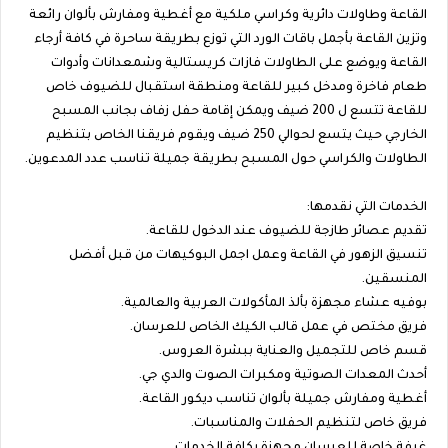
القاعة وطاولات دائرية وكراسي ملكية مع أغطية ومفارش بألوان رائعة
وتزين القاعة بأجمل باقات الورد التي توزع بطريقة ساحرة في كافة أرجاء
القاعة ويوضع على الطاولات فازات كريستالية وشمعدانات وأدوات
طعام فاخرة ومدخل كبير للقاعة ومنطقة استقبال للضيوف خاص
للقاعة تتسع ل 200 ضيف ويمكن إقامة حفل زفاف بجانب المسبح
الخارجي حيث يتسع لحوالي 250 ضيف ويقوم فريقنا الخاص بتنظيم
الطاولات والكراسي حول المسبح بطريقة جميلة تناسب عدد المدعوين.
الخدمات التي نقدمها:
تقديم عصائر طازجة للضيوف عند الدخول للقاعة.
تنسيق الزهور في القاعة وعمل اجمل البوكيهات من قبل أفضل
المنسقين.
بوفيه عشاء مجهزة بألذ المأكولات العربية والعالمية.
فريق مختص في عمل قالب الكيك الخاص للعرسان.
قسم خاص للتجميل والعناية ببشرة العروس.
أحدث المعدات الصوتية ومكبرات الصوت والدي جي.
أغطية ومفارش جميلة بألوان تناسب ديكور القاعة.
فريق خاص لتنظيم الحفلات والمناسبات.
غرفة خاصة للعرسان مجهزة بكافة الخدمات.