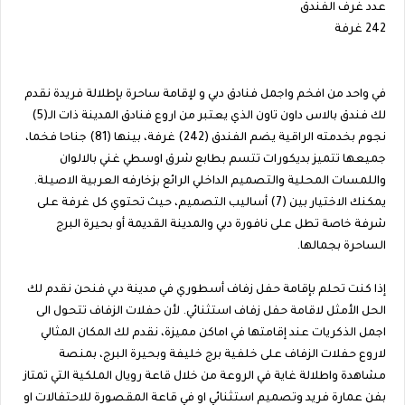
عدد غرف الفندق
242 غرفة
في واحد من افخم واجمل فنادق دبي و لإقامة ساحرة بإطلالة فريدة نقدم
لك فندق بالاس داون تاون الذي يعتبر من اروع فنادق المدينة ذات الـ(5)
نجوم بخدمته الراقية يضم الفندق (242) غرفة، بينها (81) جناحا فخما،
جميعها تتميز بديكورات تتسم بطابع شرق اوسطي غني بالالوان
واللمسات المحلية والتصميم الداخلي الرائع بزخارفه العربية الاصيلة.
يمكنك الاختيار بين (7) أساليب التصميم، حيث تحتوي كل غرفة على
شرفة خاصة تطل على نافورة دبي والمدينة القديمة أو بحيرة البرج
الساحرة بجمالها.
إذا كنت تحلم بإقامة حفل زفاف أسطوري في مدينة دبي فنحن نقدم لك
الحل الأمثل لاقامة حفل زفاف استثنائي. لأن حفلات الزفاف تتحول الى
اجمل الذكريات عند إقامتها في اماكن مميزة، نقدم لك المكان المثالي
لاروع حفلات الزفاف على خلفية برج خليفة وبحيرة البرج، بمنصة
مشاهدة واطلالة غاية في الروعة من خلال قاعة رويال الملكية التي تمتاز
بفن عمارة فريد وتصميم استثنائي او في قاعة المقصورة للاحتفالات او