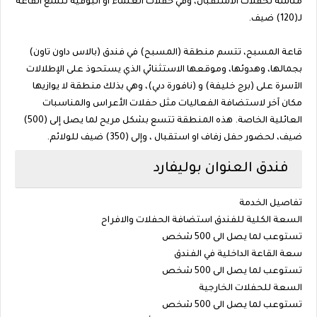
مناسة لحفلات الاستقبال، وفي حفلات العشاء او البوفيه تتسع القاعة
لـ(120) ضيف.
قاعة المسبح، تتسم منطقة (المسبح) في فندق (بالاس داون تاون)
بجمالها، وهدوئها، وموقعها الاستثنائي الذي يستحوذ على الإطلالات
الآسرة على (برج خليفة) و (نافورة دبي)، وهي بذلك منطقة لا يوازيها
مكان آخر لاستضافة الفعاليات مثل حفلات الأعراس والمناسبات
العائلية الخاصة. هذه المنطقة تتسع بشكل مريح لما يصل إلى (500)
ضيف، لحضور حفل زفاف او استقبال ، وإلى (350) ضيف للولائم.
فندق العنوان بوليفارد
تفاصيل الخدمة
السعة الكلية للفندق استضافة الحفلات والافراح
تستوعب لما يصل الى 500 شخص
سعة القاعة الداخلية في الفندق
تستوعب لما يصل الى 500 شخص
السعة للحفلات الخارجية
تستوعب لما يصل الى 500 شخص