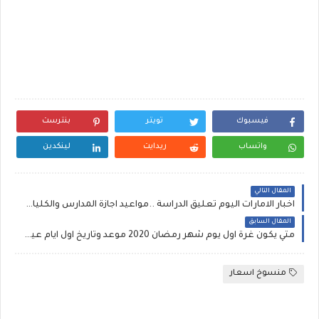
فيسبوك
تويتر
بنترست
واتساب
ريدايت
لينكدين
المقال التالي
اخبار الامارات اليوم تعليق الدراسة ..مواعيد اجازة المدارس والكليات بسبب كورونا
المقال السابق
متي يكون غرة اول يوم شهر رمضان 2020 موعد وتاريخ اول ايام عيد الفطر 1441 في مصر والسعودية ودول المغرب
منسوخ اسعار