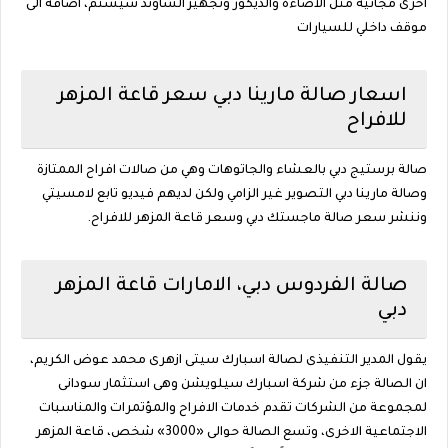
اخرى مجانية مثل الاضاءة والديكور وتجهيز الساوند سيستم، اضافة الى
موقف داخلي للسيارات
اسعار صالة مارينا دبي سعر قاعة المزهر
للافراح
صالة برستيج دبي بالعشاء والجاتوهات وهي من صالات افراح الممتازة
وصالة مارينا دبي التصوير غير الزامي ولكن لديهم فيديو تابع لامسيتي
وننشر سعر صالة ماجستك دبي وسعر قاعة المزهر للافراح.
صالة الفردوس دبي، الامارات قاعة المزهر
دبي
يقول المدير التنفيذى لصالة اسبارك سيتى ازهرى محمد عوض الكريم،
ان الصالة جزء من شركة اسبارك سيلويشن وهى استثمار سودانى
لمجموعة من الشركات تقدم خدمات الافراح والمؤتمرات والمناسبات
الاجتماعية الاخرى، وتسع الصالة حوالى «3000» شخص، قاعة المزهر