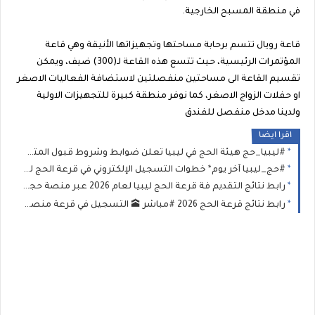
في منطقة المسبح الخارجية.
قاعة رويال تتسم برحابة مساحتها وتجهيزاتها الأنيقة وهي قاعة
المؤتمرات الرئيسية، حيث تتسع هذه القاعة لـ(300) ضيف، ويمكن
تقسيم القاعة الى مساحتين منفصلتين لاستضافة الفعاليات الاصغر
او حفلات الزواج الاصغر، كما نوفر منطقة كبيرة للتجهيزات الاولية
ولدينا مدخل منفصل للفندق
اقرا ايضا
#ليبيا_حج هيئة الحج في ليبيا تعلن ضوابط وشروط قبول المتقدمين لموسم حج العام 1447هـ – 2026م رابط التسجيل في القرعة
#حج_ليبيا آخر يوم* خطوات التسجيل الإلكتروني في قرعة الحج ليبيا رابط التقديم عبر منصة "حجاج" لموسم 1447-2026 شفافية عالية
رابط نتائج التقديم فة قرعة الحج ليبيا لعام 2026 عبر منصة حجاج الاستعلام عن أسماء الفائزين في قرعة الحج
رابط نتائج قرعة الحج 2026 #مباشر 🕋 التسجيل في قرعة منصة «حجاج» | مواعيد قرعة الحج 2026 في ليبيا ورابط الشرح والتقديم