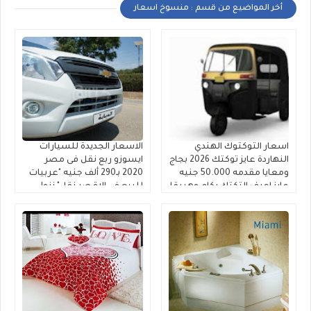
أخر المواضيع من قسم : منسوخ اسعار
اسعار التوكتوك الهندي
الاسعار الجديدة للسيارات
النهاردة عايز توكتك 2026 بجاج
ايسوزو ربع نقل فى مصر
ومعايا مقدمه 50.000 جنيه
2020 بـ290 ألف جنيه "عربيات
عايز اعرف التكتك بكام وهيبقا
للبيع في الاقصر نقل" نزول
بكام قسط وكل شهر ادفع
اسعار سيارات الدبابه النصف
كام من مشروعي
نقل بالكماليات وصور عربيه
دبابه الجديده ال 7 غيار
شيفروليه دبابه 2020 اسعار
عربيه ربع نقل قلاب دبابة
مواصفات lp4