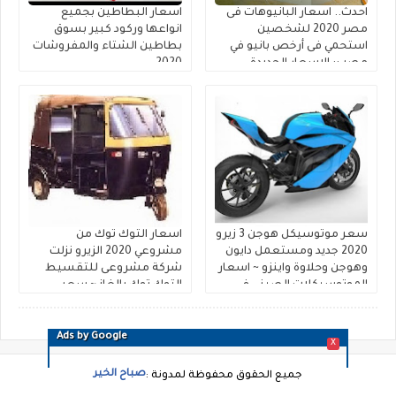
احدث.. اسعار البانيوهات فى
اسعار البطاطين بجميع
مصر 2020 لشخصين
انواعها وركود كبير بسوق
استحمي فى أرخص بانيو في
بطاطين الشتاء والمفروشات
مصر :: الاسعار الجديدة
2020
للبانيوهات وكتالوج بانيو
الطيب شاسيه واسعار
بانيوهات السلاب وسمارت
ديورافيت وكليوباترا وايديال
ستاندرد الاكريليك
سعر موتوسيكل هوجن 3 زيرو
اسعار التوك توك من
2020 جديد ومستعمل دايون
مشروعي 2020 الزيرو نزلت
وهوجن وحلاوة واينزو ~ اسعار
شركة مشروعى للتقسيط
الموتوسيكلات الصينى فى
التوك توك بالغاز ~ سعر
مصر 2020 أبو تانك استانلس
التوكتوك اليوم بمعارض بيع
التوك توك فى شركة غبور
وعنوان مركز خدمة التكاتك
Ads by Google
X
صباح الخير
جميع الحقوق محفوظة لمدونة :