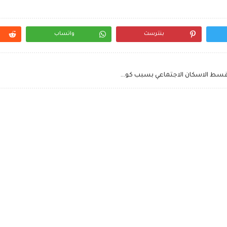
بنترست
واتساب
تأجيل أقساط سكن مصر ــ ترحيل موعد دفع لسداد قسط الاسكان الاجتماعي بسبب كورورنا