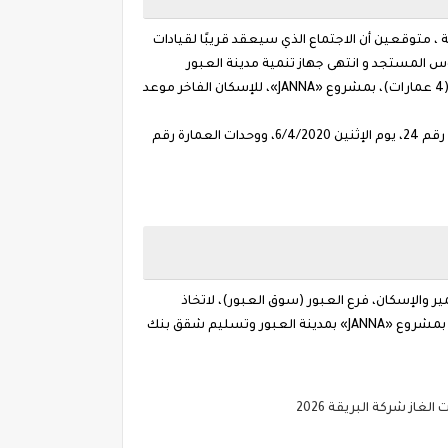
، متوقعين أن الاجتماع الذي سيعقد قريبًا لقيادات
وس المستجد و انتهى جهاز تنمية مدينة العبور
الجديدة من المواعيد التي سيتم تسليم شقق جنة للحاجزين في المشروع خلال الأيام القادمة وتحديدا سبتمبر تسليم 96 وحدة سكنية (4 عمارات)، بمشروع «JANNA»، للإسكان الفاخر موعد
أكد المهندس أحمد عمران، رئيس جهاز تنمية مدينة العبور، أنه سيتم تسليم وحدات العمارة رقم 23، الأحد 5/4/2020، ووحدات العمارة رقم 24، يوم الإثنين 6/4/2020، ووحدات العمارة رقم
 والإسكان، فرع العبور (سوق العبور)، لاتخاذ
الإجراءات اللازمة، وإرسال خطابات للحاجزين، وإخطارهم بموعد بدء التسليم، مشيرا إلى أن الوحدات التي سيتم تسليمها هي آخر وحدات بمشروع «JANNA» بمدينة العبور وتسليم شقق بنك