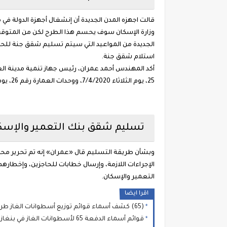
قالت اجهزه المدن الجديدة أن إنشغال أجهزة الدولة ف
وزارة الإسكان سوف يحسم هذا الطرح لكن من المتوقع أ
استلام شقق جنة.
25، يوم الثلاثاء 7/4/2020، ووحدات العمارة رقم 26، يوم الأربعاء 8/4/2020.
تسليم شقق بنك التعمير والإسك
وبشأن طريقة التسليم قال «عمران» إنه تم تحرير محاض
التعمير والإسكان.
اقرا ايضا
(65) كشف أسماء قوائم توزيع أسطوانات الغاز طرابلس بنغازي الزاوية والجنوب الشرقي 📢 #البريقة رابط منظومة حجز أسطوانات الغاز شركة البريقة 2026
قوائم أسماء الدفعة 65 لأسطوانات الغاز في بنغازي.. شركة البريقة تدعو المستفيدين للاستلام خلال 10 أيام