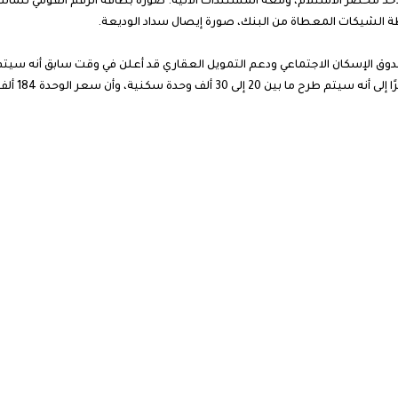
أخذ محضر الاستلام، ومعه المستندات الآتية: صورة بطاقة الرقم القومي للمالك
ظة الشيكات المعطاة من البنك، صورة إيصال سداد الوديعة.
 الإسكان الاجتماعي ودعم التمويل العقاري قد أعلن في وقت سابق أنه سيتم 
الوحدة 184 ألف جنيه، وهي كاملة التشطب وبمساحة 90 مترًا.