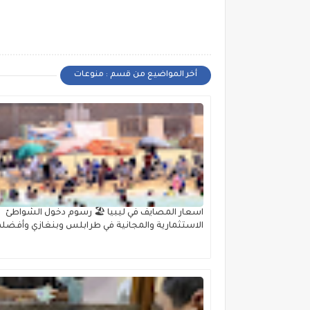
أخر المواضيع من قسم : منوعات
اسعار المصايف في ليبيا 🏖️ رسوم دخول الشواطئ
الاستثمارية والمجانية في طرابلس وبنغازي وأفضله