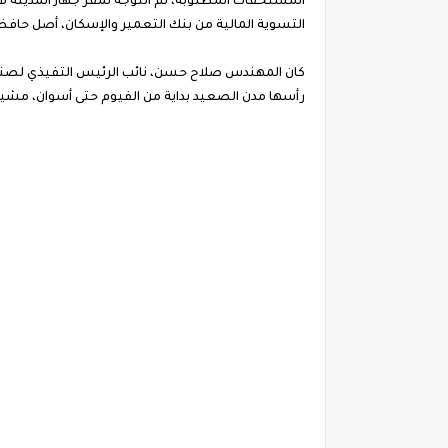
المستحقات المطلوبة، ثم التوجه لمقر جهاز المدينة ل
التسوية المالية من بنك التعمير والإسكان، أصل حاف
كان المهندس صلاح حسن، نائب الرئيس التفيذي لصندوق
رأسها مدن الصعيد بداية من الفيوم حتى أسوان، مشيرًا إلى أنه سيتم طرح ما بين 20 إلى 30 ألف وحدة سكنية، وأن سعر 