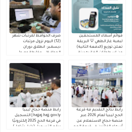
قوائم أسماء المستحقين
صرف الحوافظ لمرتبات شهر
لبمبة غاز الطهي 💡 البريقة
(12) اليوم نزول مرتبات
تعلن توزيع (الدفعة الثانية)
ديسمبر: انطلاق دوران
من إسطوانات الغاز بمدينة
الحوافظ .. وخارطة وصول
جالو للمدرجين بـ 2026
السيولة إلى حسابك عبر
(راتبك لحظي)
رابط نتائج التقديم فة قرعة
رابط منصة حجاج ليبيا
الحج ليبيا لعام 2026 عبر
hajjaj.hajj.gov.ly | التسجيل
منصة حجاج الاستعلام عن
في قرعة الحج 2025 إلكترونيًا
أسماء الفائزين في قرعة الحج
برقم التسجيل (دليل شامل)