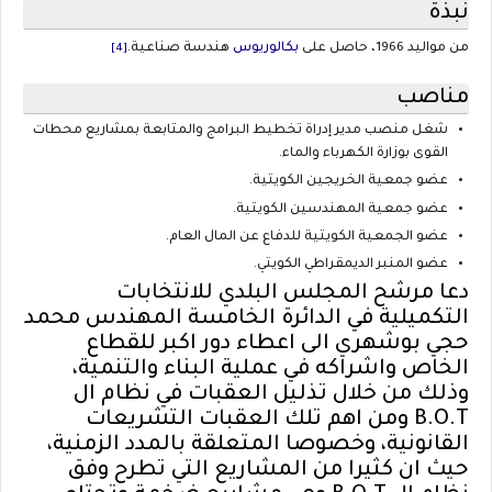
نُبذة
من مواليد 1966، حاصل على
بكالوريوس
هندسة صناعية.
[4]
مناصب
شغل منصب مدير إدراة تخطيط البرامج والمتابعة بمشاريع محطات
القوى بوزارة الكهرباء والماء.
عضو جمعية الخريجين الكويتية.
عضو جمعية المهندسين الكويتية.
عضو الجمعية الكويتية للدفاع عن المال العام.
عضو المنبر الديمقراطي الكويتي.
دعا مرشح المجلس البلدي للانتخابات
التكميلية في الدائرة الخامسة المهندس محمد
حجي بوشهري الى اعطاء دور اكبر للقطاع
الخاص واشراكه في عملية البناء والتنمية،
وذلك من خلال تذليل العقبات في نظام ال
B.O.T ومن اهم تلك العقبات التشريعات
القانونية، وخصوصا المتعلقة بالمدد الزمنية،
حيث ان كثيرا من المشاريع التي تطرح وفق