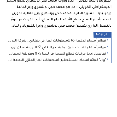
عضو المنبر
الكهرباء والماء الكويتي " أبناء وزوجة محمد حجي بوشهري
الديمقراطي الكويتي
:: من هو محمد حجي بوشهري وزير المالية
ويكيبيديا .. السيرة الذاتية لمحمد حجي بوشهري وزير المالية الكويتي
الجديد وأصدر الشيخ صباح الأحمد الجابر الصباح، أمير الكويت مرسومً
بالتعديل الوزاري بتعيين محمد حجي بوشهري وزيرا للكهرباء والماء.
اقرا ايضا
قوائم أسماء الدفعة 65 لأسطوانات الغاز في بنغازي.. شركة البريقة تدعو المستفيدين للاستلام خلال 10 أيام
قوائم أسماء المستحقين لبمبة غاز الطهي 💡 البريقة تعلن توزيع (الدفعة الثانية) من إسطوانات الغاز بمدينة جالو للمدرجين بـ 2026
تفاصيل زيادة مرتبات قطاع الصحة في ليبيا 75% وطريقة المطالبة بالفروقات المالية المتبقية عن طريق وزارة الصحة الليبية؟
"وال" قوائم أسماء المستحقين أسطوانات الغاز المنزلي الدفعة الجديدة: الشروط ورابط طباعة الإيصال للمسجلين (2021، 2025، و2026)