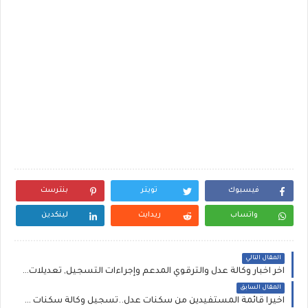
فيسبوك
تويتر
بنترست
واتساب
ريدايت
لينكدين
المقال التالي
اخر اخبار وكالة عدل والترقوي المدعم وإجراءات التسجيل, تعديلات وتفاصيل حجز استلام سكنات عدل صيغة البيع بالإيجار 2020 موعد تسديد الشطر الاخير والمقدمات "وزير السكن ناصري"
المقال السابق
اخيراً قائمة المستفيدين من سكنات عدل..تسجيل وكالة سكنات عدل 3 اخبار aadl مكتتبي السكن الترقوي العمومي ..استلام حصة 800 مسكن ..اخر اخبار سكنات عدل مكتتبي سكنات عدل 1 , 2 ,3 inscription aadl dz