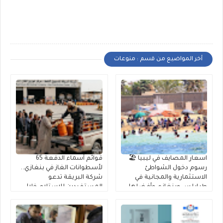
أخر المواضيع من قسم : منوعات
اسعار المصايف في ليبيا 🏖️
قوائم أسماء الدفعة 65
رسوم دخول الشواطئ
لأسطوانات الغاز في بنغازي..
الاستثمارية والمجانية في
شركة البريقة تدعو
طرابلس وبنغازي وأفضلها
المستفيدين للاستلام خلال
10 أيام