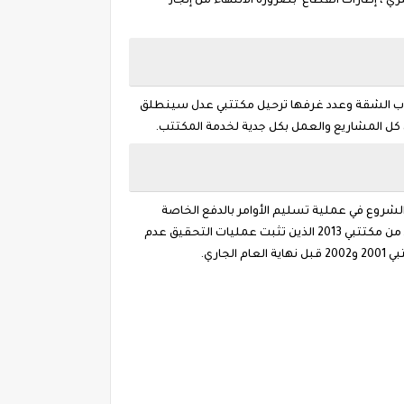
وزير السكن والعمران والمدينة كمال ناصري ، إطارات القطاع بضرورة الانتهاء من إنجاز
باب الشقة وعدد غرفها ترحيل مكتتبي عدل سينطلق
لشروع في عملية تسليم الأوامر بالدفع الخاصة
بالشطر الثاني من سعر سكنات البيع بالايجار وأضاف بلعريبي أن هذه العملية ستشمل مكتتبي البرامج لسنتي 2001 و 2002 وكذا عدد من مكتتبي 2013 الذين تثبت عمليات التحقيق عدم
اري.