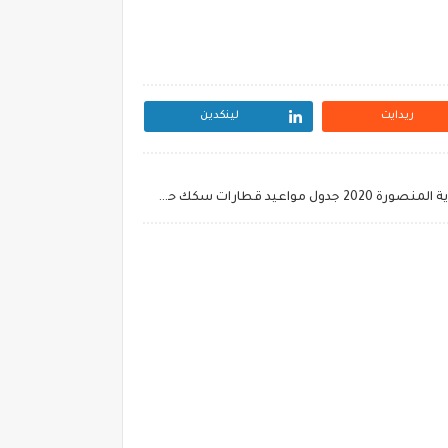
ريدايت
لينكدين
برقم القطر* سعر تذكرة قطار المطرية المنصورة 2020 جدول مواعيد قطارات سكك حديد مصر 2020 اسعار تذاكر القطارات الجديدة بعد الزيادة