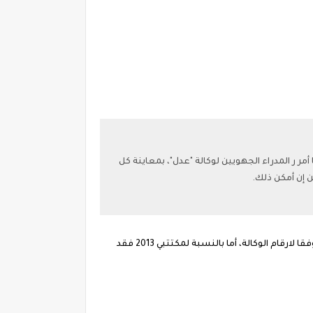
 ر المدراء الجهويين لوكالة "عدل"، بمعاينة كل
 إن أمكن ذلك.
للاشارة فقط يبلغ عدد المكتتبين القدامى الذين قاموا بدفع الشطر الأول 89.152 مكتتب من بينهم 66.436 مكتتب متواجد بالعاصمة وفقا لارقام الوكالة، أما بالنسبة لمكتتبي 2013 فقد