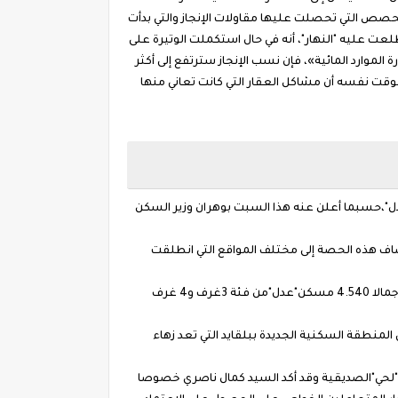
الحصص التي تحصلت عليها مقاولات الإنجاز والتي بدأت
المائة للولايات الأخرى. أضاف التقرير الذي اطلعت عليه "النهار"، أنه في حال استكملت الوتيرة على
لموارد المائية»، فإن نسب الإنجاز سترتفع إلى أكثر
 والمدن الكبرى، وتقارب 75 من المائة في المدن الأخرى المعنية ببرنامج «عدل 1 و2»، مؤكدا في الوقت نفسه أن مشاكل العقار التي كانت تعاني منها
سين السكن وتطويره"عدل"،حسبما أعلن عنه هذا السبت بوهران وزير السكن
حدة سكنية جديدة اليوم (السبت) لوهران" وتضاف هذه الحصة إلى مختلف المواقع التي انطلقت
وقد إطلع الوزير خلال هذه الزيارة على مدى تقدم عدة ورشات للإنجاز على غرار تلك المتواجدة بعين البيضاء من خلال موقعين يضمان إجمالا 4.540 مسكن"عدل"من فئة 3غرف و4 غرف
ي الشحمي،حيث بلغت نسبة تقدم الأشغال 85 بالمائة قبل أن يتوجه إلى المنطقة السكنية الجديدة ببلقايد التي تعد زهاء
 بعمارات "الطاليان"لحي"الصديقية وقد أكد السيد كمال ناصري خصوصا