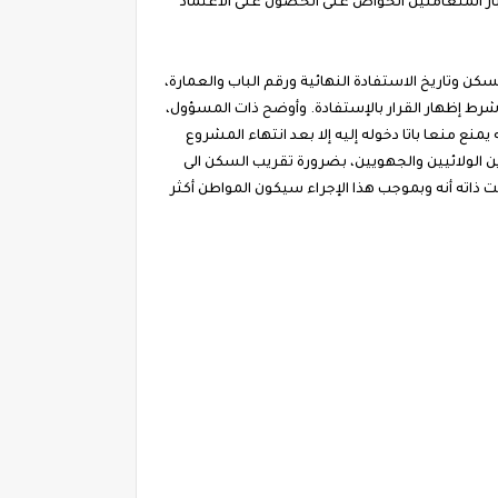
جبار المتعاملين الخواص على الحصول على الاعتماد
يدين بمجرد وصول المشروع إلى 30 % من الإنجاز، ستضم عنوان السكن وتاريخ الاستفادة النهائية ورقم الباب والعمارة،
رط إظهار القرار بالإستفادة. وأوضح ذات المسؤول،
ع منعا باتا دخوله إليه إلا بعد انتهاء المشروع
ن الولائيين والجهويين، بضرورة تقريب السكن الى
ته أنه وبموجب هذا الإجراء سيكون المواطن أكثر