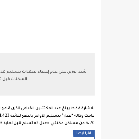
شدد الوزير، على عدم إعطاء تعهدات بتسليم هذه ا
السكنات قبل تس
قامت وكالة “عدل” بتسليم الاوامر بالدفع لفائدة 541.423 من بين 560.658 ملف مقبول
70 ٪ من مساكن مكتتبي «عدل 2» تسلم قبل نهاية 2016
اقرا ايضا