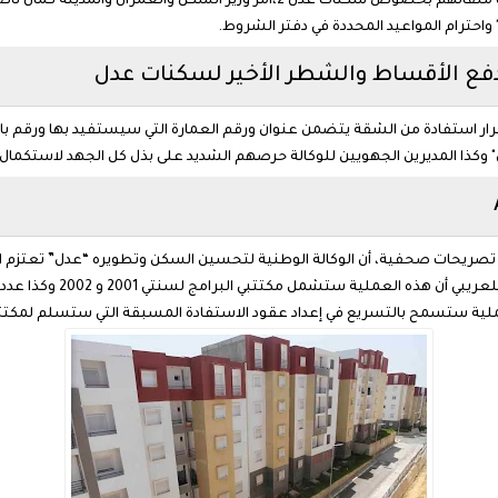
وقررت وزارة السكن تسليم كل المواطنين الذين قبلت ملفاتهم بخصوص سكنات عدل 2،أمر 
 واحترام المواعيد المحددة في دفتر الشروط.
فع الأقساط والشطر الأخير لسكنات عدل
ار استفادة من الشقة يتضمن عنوان ورقم العمارة التي سيستفيد بها ورقم 
 في تصريحات صحفية، أن الوكالة الوطنية لتحسين السكن وتطويره “عدل” تعتزم ا
التسريع في إعداد عقود الاستفادة المسبقة التي ستسلم لمكتتبي 2001 و2002 قبل نهاية العام الج