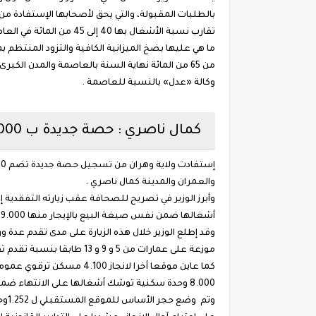
بالطلبات المقبولة، والتي يحق لأصحابها الإستفادة من
ما هي عليها بضخ الميزانية الكافية والتزود المنتظم ب
وكالة «عدل» بالنسبة للعاصمة .
كمال ناصري : حصة جديدة ب 3.000 مسكن "عدل" لفائدة ولاية وهران سكنات عدل
والعمران والمدينة كمال ناصري .
أشغالها ضمن نفس صيغة البيع بالإيجار منها 9.000 مسكن"عدل"و2.500"كناب-ايمو"، كما أوضح كمال ناصري .
موزعة على عمارات من 5 و 9 و 13 طابقا بنسبة تقدم تقدر ب 22 بالمائة.
8.000 وحدة سكنية توشك أشغالها على الانتهاء ضمن مختلف الصيغ (الترقوي العمومي والترقوي المدعم والعمومي الايجاري).
وتم