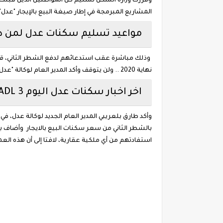
المشاريع المبرمجة في إطار صيغة البيع بالإيجار "عدل"
مواعيد تسليم سكنات عدل لمن د
وذلك مباشرة عقب استدعائهم لدفع الشطر الثاني، قر
نهاية 2020 .. ولن يتوقف وأكد المدير العام لوكالة "عدل" وكذا المديرين الجهويين للوكالة حرصهم الشديد على بذل كل الجهد لاستكمال كل المشاريع والعمل بكل جدية لخدمة المكتتب.
اخر اخبار سكنات عدل اليوم ADL 3
وأكد طارق بلعريبي المدير العام الجديد لوكالة عدل،
استفادتهم من أي ملكية عقارية، لافتا إلى أن هذه العملية ستسمح ب