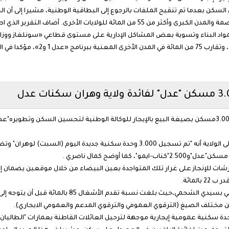
 السكن بعدما تم تنقيح الملفات بالرجوع إلى البطاقية الوطنية، مشيرا إلى أن 
تقارب نسبة الأشغال بها 40 إلى 45 من المائة في العاصمة والمدن الكبرى وأكثر من 55 من 
مواد البناء وتسوية بعض المشاكل الإدارية على مستوى قطاعي «سونلغاز ووزارة ا
من 65 من المائة نهاية السنة بالعاصمة
إستفادت ولاية وهران من تسجيل حصة جديدة تضم 3.000مسكن بصيغة البيع بالإيجار للوكالة الوطنية لتح
وأبرز الوزير في تصريح للصحافة عقب زيارته التفقدية إلى الولاية أنه "تم تسجيل 3.000 و
كما عاين موقعا أخرا لانجاز 4.100 مسكن ترقوي عمومي بسيد
 وضع حجر الأساس للموقع المستقبلي ل 1.252وحدة سكنية عمومية إيجارية موجهة لترحيل العائلات القاطنة