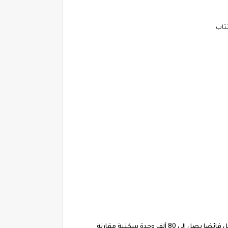
يكشف التقرير المفصل الذي أعدته وزارة السكن حول وتيرة إنجاز مساكن الوكالة الوطنية لتحسين السكن وتطويره «عدل»، عن تسجيل فائضا يصل إلى 80 ألف وحدة سكنية مقارنة