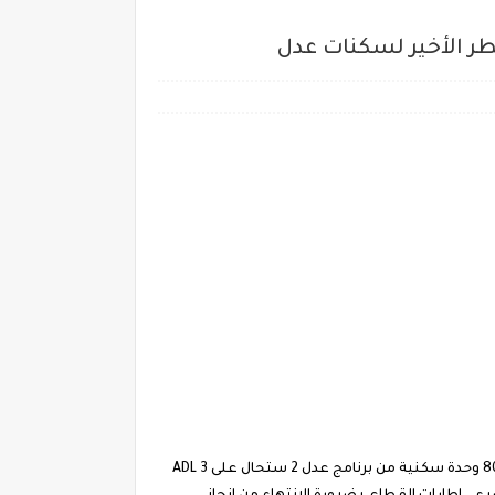
اخر اخبار سكنات عدل اليوم الجزائر - معرفة اخر اخبار قرارات استفادة من سكنات عدل 2 - بعد تسديد الشطر الثاني ADL 3 - نشر 80.000 وحدة سكنية من برنامج عدل 2 ستحال على ADL 3