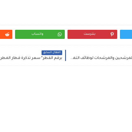
بنترست
واتساب
المقال السابق
سبق - وزارة الخدمة المدنية تعلن كشوفات أسماء المرشحين والمرشحات لوظائف التمريض .. المرشحات للمطابقة النهائية في الخدمة موعد إجراء المقابلات الشخصية