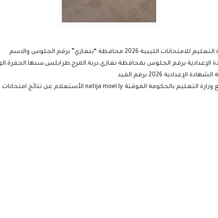
بية 2026 محافظة “بنغازي” برقم الجلوس والاسم
ة الإعدادية برقم الجلوس بمحافظة نغازي,درنة,المرج,طرابلس,سبها,الجفرة,الواحا 6
إعدادية 2026 برقم القيد