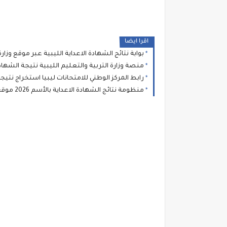
اقرا ايضا
بوابة نتائج الشهادة الاعداية الليبية عبر موقع وزارة التعليم للامتحانات اللي
منصة وزارة التربية والتعليم الليبية نتيجة الشهاد
رابط المركز الوطني للامتحانات ليبيا استخراج نتيجة الشهادة ال
منظومة نتائج الشهادة الاعداية بالأسم 2026 موقع وزارة التعليم بالحكومة الموقتة natija moel ly الأستعلام عن نتائج امتحانات شهادة مرحلة التعليم الأساسي الإعدادية ليبيا