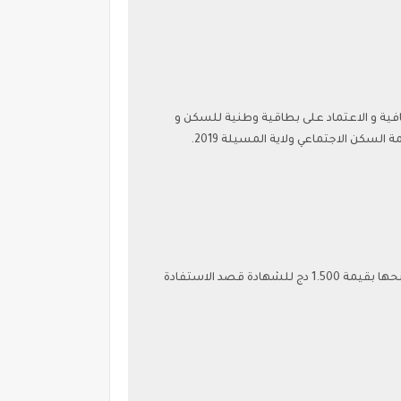
افية و الاعتماد على بطاقية وطنية للسكن و
لسكن الاجتماعي ولاية المسيلة 2019.
و ذكر رئيس الجمهورية انه تم خلال السنوات الفارطة, الكشف عن منح 16 الف و800 شهادة اقامة مزورة بالجزائر العاصمة تم منحها بقيمة 1.500 دج للشهادة قصد الاستفادة