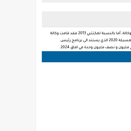
ويبلغ عدد المكتتبين القدامى الذين قاموا بدفع الشطر الأول 89.152 مكتتب من بينهم 66.436 مكتتب متواجد بالعاصمة وفقا لارقام الوكالة، أما بالنسبة لمكتتبي 2013 فقد قامت وكالة
“عدل” بتسليم الاوامر بالدفع لفائدة 541.423 من بين 560.658 ملف مقبول تجدر الاشارة الى ان مخطط عمل الحكومة, قائمة السكن المسيلة 2020 الذي يستند الى برنامج رئيس
ون و نصف مليون وحدة في افاق 2024.