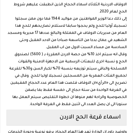
الاوقاف الاردنية الثلاثاء اسماء الحجاج الذين انطبقت عليهم شروط
الحج لعام 2020.
إلى ذلك دعا الوزير المواطنين من مواليد 1944 فما دون ممن سجلوا
تسجيلا أوليا للحج ولم يحجوا سابقا لاستلام تصاريحهم للحج هذا
العام من مديريات اﻻوقاف في المملكة والبالغ عددها 17 مديرية ومسجد
الشهيد في عمان بدءا من التاسعة صباحا من الاحد المقبل وحتى
السادسة من مساء السبت الاول من اب المقبل.
وقال انه سيتم اخذ 10% من حصة الاردن المقررة بـ ( 5600) لصندوق
الحج و نسبة اخرى للبعثات الرسمية من الاجهزة الامنية والقوات
المسلحة والباقي سيتم توزيعه بنسبة 70% لكبار السن و30% للقرعة
لجميع الفئات العمرية من المسجلين تسجيلا اوليا للحج. وقال في
تصريح الى «الرأي»ان الاوقاف قلصت هذا العام عدد الحجاج المقيمين
في الغرفة الواحدة من ستة حجاج الى خمسة فقط بما يضمن
الخصوصية والراحة لهم منوها ان خطوة التقليص سيتم العمل بها
سنويا الى ان يصل العدد الى اثنين فقط في الغرفة الواحدة.
اسماء قرعة الحج الاردن
واوضح داود ان الوزارة تعد هذا العام الحجاج برفع نوعية وجودة الخدمات