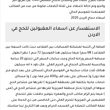
قامت بطرح عطاء نقل واسكان لحجاج مسلمي 1948 عن طريق البر
والجو وتم احالة تاعطاء على ثلاثة ائتلافات مكونة من عدد من المكاتب
المعتمدة للموسم الحالي .
اسماء حجاج الاردن 2020
الاستفسار عن اسماء المقبولين للحج في
الاردن
اضافة الى التنبه لمشكلة المسافات بين المقاعد حيث كانت السعة بين
المقاعد ( 68 سم) فيما ستكون هذا الموسم( 72 سم ) نظرا لطول
مسافة السفر وراحة الحاج وعدد ساعات السفر التي تتجاوز 20 ساعة
وبالنسبة لمساكن الحجاج في الحرم المكي , قال داود « انه سيكون
هنالك ثلاث فئات سكنية في الموسم الحالي (مساكن على بعد كيلو متر
فما دون) و( مساكن على بعد الف و400 متر فما دون ) و( مساكن
خدمات عادية بتكلفة اقل بمنطقة العزيزية ) لقربها من مشاعر الحج.
منوها ان الوزارة تختار منطقة العزيزية لقربها من مشاعر الحج في (منى
) فيما يتم الزام مكاتب الحج والعمرة بتوفير حافلات نقل للحجاج
المقيمين في العزيزية للحرم المكي حتى الخامس من ذي الحجة على
نفقة المكاتب للصلاة في المسجد الحرام وبعد هذا التاريخ تبدا مناسك