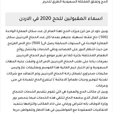
الحج وتغلق المملكة السعودية الطرق للحرم.
اسماء المقبولين للحج 2020 في الاردن
وبين داود ان من ابرز ميزات الحج لهذا العام ان عدد سكان العمارة الواحدة
(500 ) حاج فقط تسهيلا عليهم بعدما كان عدد الحجاج الاردنيين سكان
العمارة الواحدة في السنوات السابقة يصل الى( 1500) حاج الامر المزعج
من حيث انتظار الدور على المصاعد وباقي الخدمات وانتشار روائح
الطعام المختلفة بكثرة كما تم تغير موقع خيم الحجاج الاردنيين
بعرفات بناءا على طلب الحجاج الاردنيين الامر الذي وافقت عليه الجهات
السعودية و تم اختيار خيم المانية هذا الموسم وبمكيفات غاز وليس
مكيفات صحراوي لضمان راحة الحجاج الاردنيين وتم التعاقد مع شركات
تغذية لتوفير وجبات طعام( الاعاشة ) ليتفرغ الحاج للعبادة في منى
وعرفات.
وبين ان مكاتب الحج والعمرة هي التي تقوم بتقديم الخدمات للحجاج
مقابل المال الذي يدفعه الحاج لتلقي هذه الخدمات فيما ينحصر دور
وزارة الاوقاف بانه اشرافي ورقابي على اداء المكاتب والتزامها بتنفيذ
الاتفاقيات المعقودة مع المواطنيين في هذا الاطار وللمواطن حرية