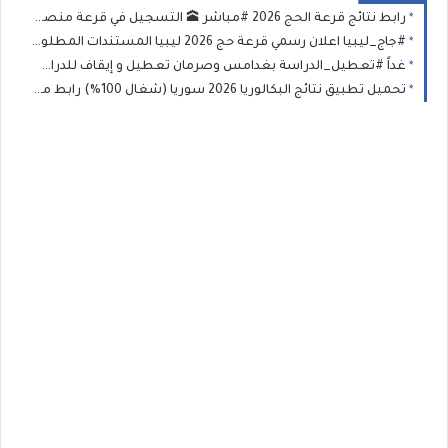
رابط نتائج قرعة الحج 2026 #مباشر 🕋 التسجيل في قرعة منصة «حجاج» | مواعيد قرعة الحج 2026 في ليبيا ورابط الشرح والتقديم
#جاج_ليبيا اعلان رسمي قرعة حج 2026 ليبيا المستندات المطلوبة وطريقة التسجيل في قرعة الحج بمنصة حجاج ليبيا 2026-1447
غداً #تعطيل_الدراسة بغدامس وصرمان تعطيل و إيقاف للدراسة في هذا البلديات اجازة بالمدارس حتى يوم السبت
تحميل تطبيق نتائج البكالوريا 2026 سوريا (شغال 100%) رابط مباشر (APK) لنتيجة الثانوية العامة