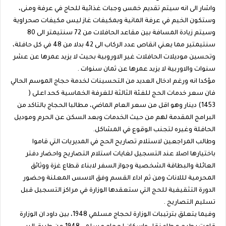
واشار الى انه سيتم تقديم خمس وجبات غذائية للحاج في عرفة ومنى،
وستكون الخيم في عرفة المانية وبمكيفات غاز ليس مكيفات صحراوية
وسيتم زيادة المسافة بين مقاعد الحافلات من 72 سنتيمتر الى 80
سنتيمتير مما يعني انقاص عدد الركاب الى 42 بدلا من 48 في كل حافلة،
وتحسين موديلات الحافلات غير الاوروبية بحيث لا يزيد عمرها عن عشر
سنوات والاوربية لا يزيد عمرها عن ثمان سنوات .
مؤكدا انه ورغم ادخال العديد من التحسينات لخدمة حجاج الموسم الحالي
فان سعر خدمات الحج للفئة الثالثة للغرفة الخماسية كحد اعلى (
1453) دينار وهو اقل من سعر العام الماضي، مطالبا الحجاج بالتاكد من
البرامج المقدمة لهم من حيث الخدمات وبعد السكن عن الحرم وموديل
الحافلة وغيره لتجنب الوقوع في المشاكل.
وطالب المراجعين لاستلام تصاريح الحج في المديريات التي قاموا
باختيارها اصلا عند التسجيل لغايات استلام التصاريح واحضار دفتر
العائلة والبطاقة الشخصية وجواز السفر لابناء قطاع غزة ووثائق
المحرمية لللاناث ومن ثم اداء القسم وفق الاسس المعلنة وحضور
الدورة التثقيفية للحج التي ستعقدها الوزارة في مراكز التسجيل قبل
تسليم التصاريح .
وفيما يتعلق بترتيبات الوزارة لحجاج مسلمي 1948، بين داود ان الوزارة