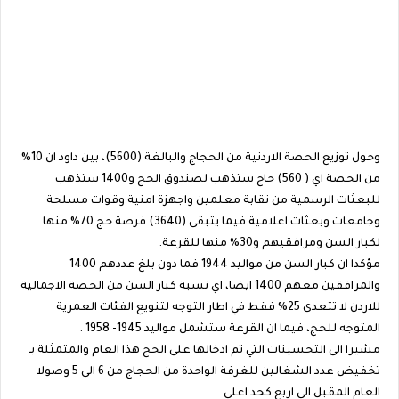
وحول توزيع الحصة الاردنية من الحجاج والبالغة (5600)، بين داود ان 10%
من الحصة اي ( 560) حاج ستذهب لصندوق الحج و1400 ستذهب
للبعثات الرسمية من نقابة معلمين واجهزة امنية وقوات مسلحة
وجامعات وبعثات اعلامية فيما يتبقى (3640) فرصة حج 70% منها
لكبار السن ومرافقيهم و30% منها للقرعة.
مؤكدا ان كبار السن من مواليد 1944 فما دون بلغ عددهم 1400
والمرافقين معهم 1400 ايضا، اي نسبة كبار السن من الحصة الاجمالية
للاردن لا تتعدى 25% فقط في اطار التوجه لتنويع الفئات العمرية
المتوجه للحج، فيما ان القرعة ستشمل مواليد 1945- 1958 .
مشيرا الى التحسينات التي تم ادخالها على الحج هذا العام والمتمثلة بـ
تخفيض عدد الشغالين للغرفة الواحدة من الحجاج من 6 الى 5 وصولا
العام المقبل الى اربع كحد اعلى .