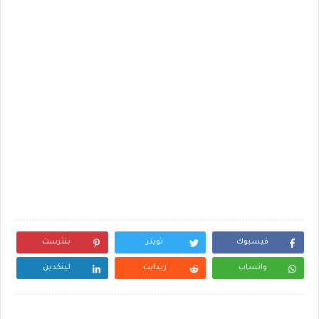
فيسبوك
تويتر
بنترست
واتساب
ريدايت
لينكدين