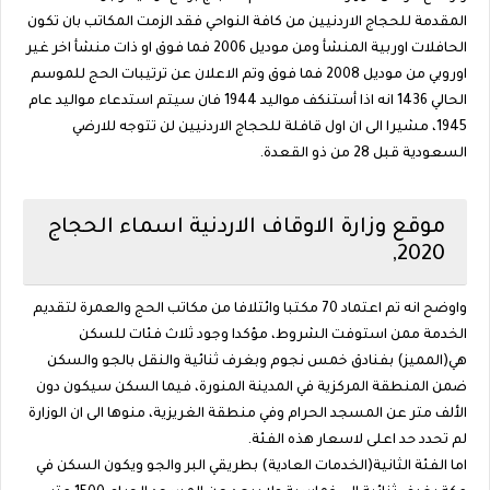
المقدمة للحجاج الاردنيين من كافة النواحي فقد الزمت المكاتب بان تكون
الحافلات اوربية المنشأ ومن موديل 2006 فما فوق او ذات منشأ اخر غير
اوروبي من موديل 2008 فما فوق وتم الاعلان عن ترتيبات الحج للموسم
الحالي 1436 انه اذا أستنكف مواليد 1944 فان سيتم استدعاء مواليد عام
1945، مشيرا الى ان اول قافلة للحجاج الاردنيين لن تتوجه للارضي
السعودية قبل 28 من ذو القعدة.
موقع وزارة الاوقاف الاردنية اسماء الحجاج
2020,
واوضح انه تم اعتماد 70 مكتبا وائتلافا من مكاتب الحج والعمرة لتقديم
الخدمة ممن استوفت الشروط، مؤكدا وجود ثلاث فئات للسكن
هي(المميز) بفنادق خمس نجوم وبغرف ثنائية والنقل بالجو والسكن
ضمن المنطقة المركزية في المدينة المنورة، فيما السكن سيكون دون
الألف متر عن المسجد الحرام وفي منطقة الغريزية، منوها الى ان الوزارة
لم تحدد حد اعلى لاسعار هذه الفئة.
اما الفئة الثانية(الخدمات العادية) بطريقي البر والجو ويكون السكن في