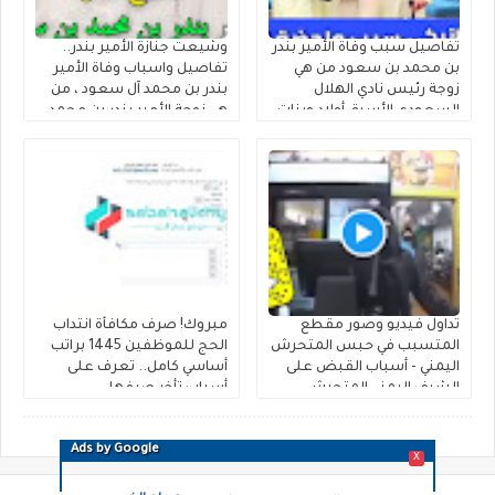
تفاصيل سبب وفاة الأمير بندر
وشيعت جنازة الأمير بندر..
بن محمد بن سعود من هي
تفاصيل واسباب وفاة الأمير
زوجة رئيس نادي الهلال
بندر بن محمد آل سعود ، من
السعودي الأسبق أولاد وبنات
هي زوجة الأمير بندر بن محمد
الأمير بندر بن محمد بن سعود
بن سعود الكبير آل سعود
الكبير آل سعود من أي قبيلة
أولاده ونسبه من اي قبيلة
وش يتبع
وش يتبع
تداول فيديو وصور مقطع
مبروك! صرف مكافأة انتداب
المتسبب في حبس المتحرش
الحج للموظفين 1445 براتب
اليمني - أسباب القبض على
أساسي كامل.. تعرف على
الشيف اليمني المتحرش
أسباب تأخر صرفها
بالكاشير المنقبة يوتيوب
للعسكريين
كاملة
Ads by Google
X