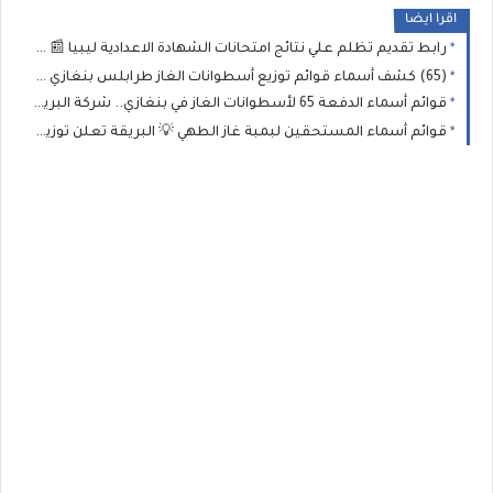
اقرا ايضا
رابط تقديم تظلم علي نتائج امتحانات الشهادة الاعدادية ليبيا 📰 موعد فتح باب تقديم الطعون على نتائج التاسع وطريقة الطعن علي الدرجات
(65) كشف أسماء قوائم توزيع أسطوانات الغاز طرابلس بنغازي الزاوية والجنوب الشرقي 📢 #البريقة رابط منظومة حجز أسطوانات الغاز شركة البريقة 2026
قوائم أسماء الدفعة 65 لأسطوانات الغاز في بنغازي.. شركة البريقة تدعو المستفيدين للاستلام خلال 10 أيام
قوائم أسماء المستحقين لبمبة غاز الطهي 💡 البريقة تعلن توزيع (الدفعة الثانية) من إسطوانات الغاز بمدينة جالو للمدرجين بـ 2026