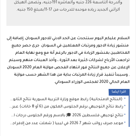
ﻭﺍﻟﺪﺭﺟﺔ ﺍﻟﺘﺎﺳﻌﺔ 226 ﺟﻨﻴﻪ ﻭﺍﻟﻌﺎﺷﺮﺓ 191ﺟﻨﻴﻪ، ﻭﺗﻀﻤﻦ ﺍﻟﻬﻴﻜﻞ
ﺍﻟﺮﺍﺗﺒﻲ ﺍﻟﺠﺪﻳﺪ ﺯﻳﺎﺩﺓ ﻣﻮﺣﺪﺓ ﻟﻠﺪﺭﺟﺎﺕ ﻣﻦ 17-11ﺑﻤﺒﻠﻎ 150 ﺟﻨﻴﻪ.
السلام عليكم اليوم سنتحدث عن الحد الادني للاجور السودان ,إضافة إلى
منشور زيادة الاجور ومرتبات المعلمين في السودان جرى حصر جميع
المخاطبين بمنشور الزيادة في الاجور بالرغم أنة مع ومع نهاية العام
تراجعت الأرباح لشركات كثيرة بعد الثورة ، وأخذ العينات منهم وسيتم
الإعلان عن جميع النتائج فور انتهاء الفحص موازنة العام 2020 السودان
, وسيبدأ تنفيذ قرار زيادة المرتبات بداية من هذا الشهر حسب موازنة
العام الحالي 2020 لمجلس الوزراء السوداني.
اقرا ايضا
(النتائج الامتحانية) رابط موقع وزارة التربية السورية نتائج الثانوية العامة في سوريا 2026 نتيجة البكالوريا حسب الاسم ورقم الاكتتاب
رابط نتائج التوجيهي برقم الجلوس المكون من (6 أو 8 خانات) عبر موقع وزارة التربية والتعليم الفلسطينية
نتائج توجيهي فلسطين 2026 🎓 بالاسم ورقم الجلوس درجات امتحان الثانوية العامة (التوجيهي)
موعد صرف رواتب شهر 7 2026 في ليبيا ( شملت عدد من إلافراجات المالية) وخطوات الاستعلام عبر منظومة "راتبك لحظي"