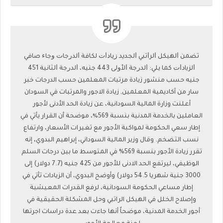
ﺗﻀﻤﻦ ﺍﻟﻬﻴﻜﻞ ﺍﻟﺮﺍﺗﺒﻲ ﺍﻟﺠﺪﻳﺪ ﺯﻳﺎﺩﺍﺕ ﻟﻜﺎﻓﺔ ﺍﻟﺪﺭﺟﺎﺕ ﻭﺟﺎﺀ صاﻓﻲ
ﺍﻟﺰﻳاﺩﺍﺕ ﻛﻤﺎ يلي: ﺍﻟﺪﺭﺟﺔ ﺍﻷﻭﻟﻰ 443 ﺟﻨﻴﻪ، ﺍﻟﺪﺭﺟﺔ ﺍﻟﺜﺎﻧﻴﺔ 451
جنيه حسب منشور زيادة مرتبات المعلمين حسب الدرجات خبر
سار من أكاديمية المعلمين, زيادة الاجور والمرتبات في السودان
أعلنت وزارة المالية السودانية، عن زيادة الحد الأدنى لأجور
العاملين بالخدمة المدنية بنسبة 569٪، موضحة أن القرار يأتي في
إطار سعي الحكومة لمواكبة الأجور مع تغيرات الأسعار، وارتفاع
نسب التضخم. وقال وزير المالية السوداني، إبراهيم البدوي، إنه
تقرر زيادة الأجور بنسبة 569% في المتوسط ما بين درجات السلم
الوظيفي، ليرتفع الحد الادنى للأجور من 425 جنيه (7.7 دولار) إلى
3000 جنية شهريا 54.5 دولار) وأوضح البدوي، أن الزيادات تأتي في
إطار مساعي الحكومة السودانية، لرفع القدرات المعيشية
وإصلاح الخلل في الهيكل الراتبي وحل المشكلة الحقيقية في
أجور الخدمة المدنية، موضحاً أنها جاءت بعد عدة دراسات اجرتها