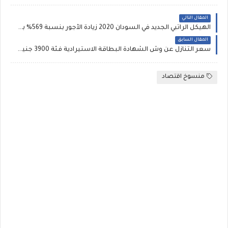
المقال التالي
الهيكل الراتبي الجديد في السودان 2020 زيادة الأجور بنسبة 569% بعد ارتفاع التضخم
المقال السابق
سعر التنازل عن وش الشهادة البطاقة الاستيرادية فئة 3900 جنية - اخبار وقف البطاقات الاستيراديه فى بورسعيد ~ فتح التنازلات عن حصص بطاقة الاستيراد فئة 3900 و 4500 - الاوراق المطلوبه في الجمرك التنازل عن الحصة الاستيرادية
منسوخ اقتصاد