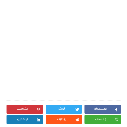
فيسبوك
تويتر
بنترست
واتساب
ريدايت
لينكدين