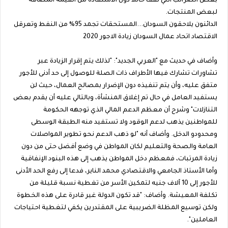
بعض الضرائب التي تقف حائلاً دون الاستفادة من القيمة المضافة
لبعض المنتجات.
الدائنون يلاحقون السودان...المستحقات تجمد 95% من النفط وتعرقل
الاقتصاد اتحاد عمال السودان زيادة الاجور 2020
وأضاف في حديث مع "العربي الجديد": "لذلك يتم إقرار الزيادة عبر
تشاورات تشارك فيها الأطراف ذات الصلة للوصول إلى حد أدنى للأجور
متفق عليه، وأن يتم تنفيذه دون الإضرار بمصالح العمال، حيث لن
يستفيد العامل في حال تم إغلاق المنشأة، وبالتالي عليه أن يقدم بعض
التنازلات" وشرح أن معظم الدعم المالي الذي توجهه الحكومة
للمواطنين يذهب لدعم الوقود ولا تستفيد منه الطبقة الوسطى
ومحدودو الدخل. وأضاف أنه "لو ذهب الدعم نحو تطوير المواصلات
العامة والصحة والتعليم لكان المواطن في وضع أفضل حتى من دون
زيادة المرتبات، فمعظم دخل المواطن يذهب إلى هذه البنود الإنفاقية
وأما الأستاذ الجامعي والاقتصادي محمد الناير، فدعا إلى رفع الحد الأدنى
للأجور إلى 10 آلاف جنيه لتمكين الأسر من تغطية نسبة قليلة من
تكلفة المعيشة. وأضاف: "قد تكون الدولة غير قادرة على هذه الخطوة
ولكن توسيع المظلة الضريبية على المقتدرين يكفي لتغطية احتياجات
العاملين".