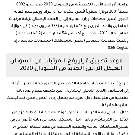
دراسة، أن الحد الأدنى للمعيشة فى السودان 2020 يقدر بنحو 8992
جنيهاً (200 دولار) شهرياً لأسرة مكونة من 6 أفراد. ورغم عدم كفاية
الأجور، تشير إحصاءات وزارة المالية إلى أن الحجم الإجمالي لزيادة مرتبات
العاملين والمعاشيين بلغ 15 مليار جنيه (333 مليون دولار) في موازنة
العام الحالي 2019، بعجز بلغ أكثر من 54 مليار جنيه (1.2 مليار دولار).
وبلغت معدلات التضخم (سعر المستهلك) مستويات قياسية، إذ
تجاوزت 68%.
موعد تطبيق قرار رفع المرتبات فى السودان
الهيكل الراتبي الجديد في السودان 2020
ويرجع أستاذ الاقتصاد بجامعة المغتربين، الدكتور محمد الناير، الأزمة
إلى انخفاض «الناتج المحلي الإجمالي»، الذي يكشف عدم وجود زيادة
حقيقية في متوسط دخل الفرد، بما يجعل زيادة الدخول مجرد نقد ليست
له قيمة حقيقة.
وقال الناير إن زيادة المرتبات لا تتجاوز كونها «محاولة لتغطية جزء من
التآكل في المرتبات»، وتابع: «حل المشكلة ليس في زيادة الأجور؛ بل في
تغيير السياسات المالية والنقدية المتبعة في عهد النظام السابق»،
وأضاف: «زيادات الأجور السابقة لم تحل مشكلة الارتفاع المستمر في