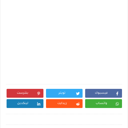
فيسبوك
تويتر
بنترست
واتساب
ريدايت
لينكدين