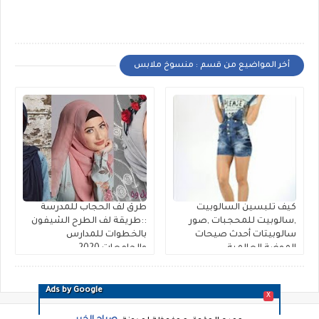
أخر المواضيع من قسم : منسوخ ملابس
كيف تلبسين السالوبيت
طرق لف الحجاب للمدرسة
,سالوبيت للمحجبات ,صور
::طريقة لف الطرح الشيفون
سالوبيتات أحدث صيحات
بالخطوات للمدارس
الموضة العالمية
والجامعات 2020
Ads by Google
X