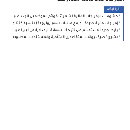
اختيار لفات حجاب مناسبة لشكل وجهك
اقرا ايضا
كشوفات الإفراجات المالية لشهر 7: قوائم الموظفين الجدد عبر منظومة "راتبك لحظي" بجميع القطاعات والبلديات
إفراجات مالية جديدة.. ورفع مرتبات شهر يوليو (7) بنسبة 75% وصرف العلاوة السنوية وتغييرات المسار لعدد من الموظفين
رابط جديد للاستعلام عن نتيجة الشهادة الإعدادية في ليبيا غبر الرقم الموحد( 11111): وزير التعليم يعتمد نتيجة الإعدادية 2026 بنسبة نجاح 75.46%
بشري* صرف رواتب المتقاعدين المتأخرة والمستندات المطلوبة لإنجاز معاملات المعاشات والمنافع الخاصة بالعسكريين