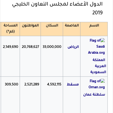
الدول الأعضاء
لمجلس التعاون الخليجي
2019
الاسم
العاصمة
السكان
المواطنون
المساحة
(كم²)
الرياض
33,000,000
20,768,627
2,149,690
المملكة
العربية
السعودية
مسقط
4,592,115
2,521,289
309,500
سلطنة عمان