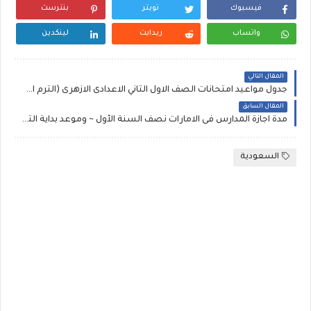
فيسبوك
تويتر
بنترست
واتساب
ريدايت
لينكدين
المقال التالي
جدول مواعيد امتحانات الصف الاول الثاني الاعدادى الازهرى (الترم الاول) 2020/2019 ذاكر مافيش وقت
المقال السابق
مدة اجازة المدارس فى الامارات نصف السنة الأول ~ وموعد بداية الترم الثاني :: موعد إجازة الشتاء والربيع لمدارس التعليم العام والخاصة والأجنبية
السعودية