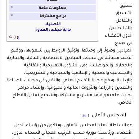
الحكام
تحقيق
˂
معلومات عامة
التنسيق
˂
برامج مشتركة
والتكامل
التصنيف
والترابط بين
بوابة مجلس التعاون
الدول الأعضاء
ع
ن
ت
في جميع
الميادين وصولًا إلى وحدتها، وتوثيق الروابط بين شعوبها، ووضع
أنظمة متماثلة في مختلف الميادين الاقتصادية والمالية، والتجارية
والجمارك والمواصلات، وفي الشؤون التعليمية والثقافية
والاجتماعية والصحية والإعلامية والسياحية والتشريعية،
والإدارية، ودفع عجلـة التقـدم العلمي والتقني في مجالات الصناعة
والتعدين والزراعة والثروات المائية والحيوانية، وإنشاء مراكـز
بحـوث علمية وإقامة مشاريع مشتركة، وتشجيع تعاون القطاع
الخاص.
المجلس الأعلى
[
عدل
]
هو السلطة العليا لمجلس التعاون، ويتكون من رؤساء الدول
الأعضاء. ورئاسـته دورية حسب الترتيب الهجائي لأسماء الدول،