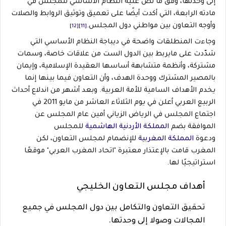
إلى وحدتها، وفق ما نص عليه النظام الأساسي للمجلس في
مادته الرابعة، التي أكدت أيضًا على تعميق وتوثيق الروابط والصلات
وأوجه التعاون بين مواطني دول المجلس.
[12]
[11]
وجاءت المنطلقات واضحة في ديباجة النظام الأساسي التي
شدّدت على مايربط بين الدول الست من علاقات خاصة، وسمات
مشتركة، وأنظمة متشابهة أساسها العقيدة الإسلامية، وإيمان
بالمصير المشترك ووحدة الهدف، وأن التعاون فيما بينها إنما
يخدم الأهداف السامية للأمة العربية. وبعد أشهر من اندلاع أحداث
الربيع العربي أعلن في يوم الثلاثاء العاشر من مايو 2011 في
اجتماع المجلس في الرياض الزياني أمين عام المجلس عن
الموافقة بضم
المملكة الأردنية الهاشمية
للمجلس
ودعوة
المملكة المغربية
للإنضمام لمجلس التعاون، لكن
المغرب قامت بالإعتذار معتبرة "اتحاد المغرب العربي" موقعًا
استراتيجيًا لها.
أهداف مجلس التعاون الخليجي
تحقيق التعاون والتكامل بين دول المجلس في جميع
المجالات وصولا إلى وحدتها.