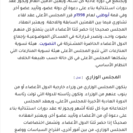
ويجتمع في دورة عادية كل سـنة، ويعين الأمين العام ويجوز عقد
دورات اسـتثنائية بناء على دعوة أي دولة عضو، وتأييد عضو آخر.
وفي قمة
أبوظبي
لعام
1998م
قرر المجلس الأعلى عقد لقاء
تشاوري فيما بين القمتين السابقة واللاحقة. ويعتبر انعقاد
المجلس صحيحا إذا حضر ثلثا الأعضاء الذين يتمتع كل منهـم
بصوت واحـد، وتصدر قـراراتـه في المسـائل الموضـوعيـة بإجماع
الدول الأعضاء الحاضرة المشـتركة في
التصويت
. هيئة تسوية
المنازعات التي تتبع المجلس الأعلى هيئة تسوية المنازعات التي
يشكلها المجلس الأعلى في كل حالة حسب طبيعة الخلاف
النظام الأساسي.
المجلس الوزاري
[
عدل
]
يتكون المجلس الوزاري من وزراء خارجية الدول الأعضاء أو من
ينوب عنهم من الوزراء. وتكون رئاسته للدولة التي تولت رئاسة
الدورة العادية الأخيرة للمجلس الأعلى، ويعقد المجلس
اجتماعاته مرة كل ثلاثة أشهر ويجوز له عقد دورات استثنائية بناء
على دعوة أي من الأعضـاء وتأييد عضـو آخر، ويعتبر انعقاده
صحيحًا إذا حضر ثلثا الدول الأعضاء. وتشمل اختصاصات
المجلس الوزاري، من بين أمور أخرى، اقتراح السياسات ووضع