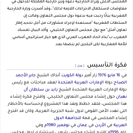
المجلس الأعلى وزراء الخارجية دعوة وزير خارجية المملكة للدخول في
مفاوضات لاستكمال الاجراءات اللازمة لذلك"، وقد أصدرت وزارة الخارجية
المغربية بيانًا رحبت فيه بدعوة دول مجلس التعاون وقالت إن
السلطات المغربية "مستعدة لإجراء مشاورات من أجل تحديد إطار
تعاون أمثل" مع دول مجلس التعاون الخليجي. وأكد البيان تمسك
المغرب ب"بناء اتحاد المغرب العربي الذي هو خيار استراتيجي أساسي
للأمة المغاربية لكن البلدين لم ينضما بعد.
فكرة التأسيس
[
عدل
]
في
16 مايو
1976
زار أمير
دولة الكويت
آنذاك الشيخ
جابر الأحمد
الصباح
دولة
الإمارات العربية المتحدة
لعقد مباحثات مع رئيس
دولة الإمارات العربية المتحدة الشيخ
زايد بن سلطان آل
نهيان
حول إنشاء مجلس التعاون الخليجي. واقترح فكرة إنشاء
هذا المجلس، فلقد خطط ونفذ هذا المشروع لإحساسه بالأخطار
التي تهدد الأمن القومي لدول شبه الجزيرة العربية، وكان قد اقترح
إنشاء المجلس في قمة
للجامعة الدول
العربية
في
الأردن
في
عمان
في
نوفمبر
1980م
وفي
عام
1996م
اقترح إنشاء مجلس شعبي استشاري لدول مجلس