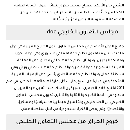
الشيخ جابر الأحمد الصباح صاحب فكرة إنشائه. يتولى الأمانة العامة
للمجلس حاليًّا عبد اللطيف بن راشد الزياني. ويتخذ المجلس من
العاصمة السعودية الرياض مقرًا رئيسيًّا له.
مجلس التعاون الخليجي doc
جميع الدول الأعضاء في مجلس التعاون لدول الخليج العربية هي دول
ملكية، اثنان منها دول نظام حكمها ملكي دستوري وهي دولة الكويت
ومملكة البحرين، ودولتان نظام حكمها ملكي مطلق وهي المملكة
العربية السعودية ودولة قطر ودولة نظام حكمها سلطاني وراثي وهي
سلطنة عمان ودولة نظام حكمها اتحادي رئاسي وهي الإمارات العربية
المتحدة وهي عبارة عن سبع إمارات كل إمارة لها حاكمها الخاص. في عام
2011 اقترح خادم الحرمين الشريفين الملك عبد الله بن عبد العزيز آل
سعود في القمة الخليجية الثانية والثلاثين تحويل مجلس التعاون
الخليجي إلى اتحاد خليجي والتنسيق فيما بينها سياسيًا وعسكريًا
واقتصاديًا. وتم رفض الفكرة السعودية من قبل سلطنة عمان.
خروج العراق من مجلس التعاون الخليجي