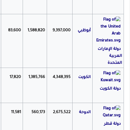
أبوظبي
9,397,000
1,588,820
83,600
دولة الإمارات
العربية
المتحدة
الكويت
4,348,395
1,385,766
17,820
دولة الكويت
الدوحة
2,675,522
560,173
11,581
دولة قطر