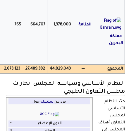
المنامة
1,378,000
664,707
765
مملكة
البحرين
المجموع
--
44,829,043
27,489,382
2,673,123
النظام الأساسي وسياسة المجلس
انجازات
مجلس التعاون الخليجي
حدّد النظام
جزء من
سلسلة
حول
مجلس التعاون لدول الخليج العربية
الأساسي
لمجلس
التعاون أهداف
˂
الدول الإعضاء
المجلس في
˂