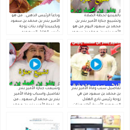
بالفيديو لحظة الصلاة
وداعاً الرئيس الذهبى.. من هو
وتشييع جنازة الأمير بندر بن
الأمير بندر بن محمد بن سعود
محمد بن سعود اليوم من هو
ويكيبيديا أولاد بنات زوجة
الأمير بندر بن محمد بن سعود
رئيس الهلال السعودي
الكبير آل سعود ويكيبيديا
السابق الأمير بندر بن محمد بن
سعود الكبير آل سعود وموعد
ومكان تشييع الجنازة السيرة
الذاتية
تفاصيل سبب وفاة الأمير بندر
وشيعت جنازة الأمير بندر..
بن محمد بن سعود من هي
تفاصيل واسباب وفاة الأمير
زوجة رئيس نادي الهلال
بندر بن محمد آل سعود ، من
السعودي الأسبق أولاد وبنات
هي زوجة الأمير بندر بن محمد
الأمير بندر بن محمد بن سعود
بن سعود الكبير آل سعود
الكبير آل سعود من أي قبيلة
أولاده ونسبه من اي قبيلة
وش يتبع
وش يتبع