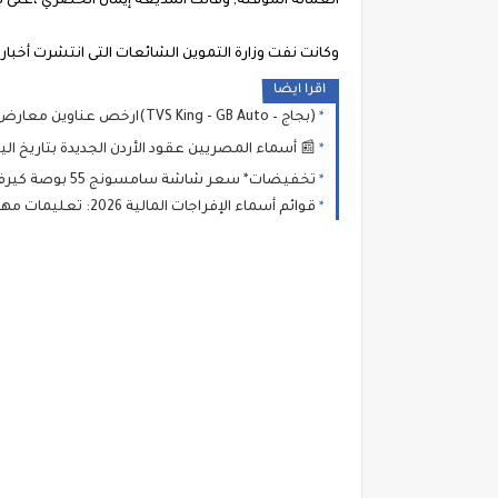
العمالة المؤقتة, وقالت المذيعة إيمان الحصري ،على قناة دي ام سي إن الحكومة قررت
وكانت نفت وزارة التموين الشائعات التى انتشرت أخبارها عن صرف مبلغ 1250 جنيه مقسم على ستة أشهر على ب
اقرا ايضا
(بجاج – TVS King - GB Auto)ارخص عناوين معارض بيع التوك توك بالتقسيط بدون مقدم 2026 الاسعار في "معرض أولاد ماهر للتوكتوك"
📰 أسماء المصريين عقود الأردن الجديدة بتاريخ اليوم ( عقود الأردن تشمل أكثر من
تخفيضات* سعر شاشة سامسونج 55 بوصة كيرف في كارفور 2026 💡 جدول الأسعار وأهم العروض الخفية
قوائم أسماء الإفراجات المالية 2026: تعليمات مهمة للمستفيدين من الإفراجات بالزراعة والتعليم والصحة