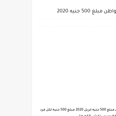
تعرف علي موعد صرف مبلغ الـ 500 جنيه لكل فرد من العمالة الغير منتظمة بالمحافظات المصرية ,وننشر تفاصيل اعطاء كل مواطن مبلغ 500 جنيه ابريل 2020 مبلغ 500 جنيه لكل فرد