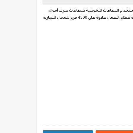
استخدام البطاقات التموينية كبطاقات صرف أموال،
بهدف شراء الملابس والمفروشات والأدوات المنزلية ومستلزمات تشطيب عقارات، بعد تقديم خصومات عليها من خلال شركات وزارة قطاع الأعمال علاوة على 4500 فرع للمحال التجارية