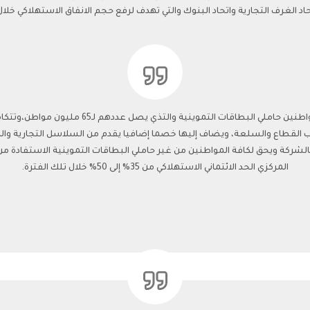
لتجارية واتحاد البنوك والتي تهدف لرفع حجم الانفاق الاستهلاكي خلال الفترة من 1 يناير وحتى 0
ومن المقرر أن تشارك الدولة بتقديم منحة للمواطنين
ب القطاع والسلعة، ويضاف إليها خصما إضافيا يقدم من السلاسل التجارية وا
الشركة ويحق لكافة المواطنين من غير حاملي البطاقات التموينية الاستفادة من 
المركزي الحد الائتماني الاستهلاكي من 35% إلى 50% خلال تلك الفترة.