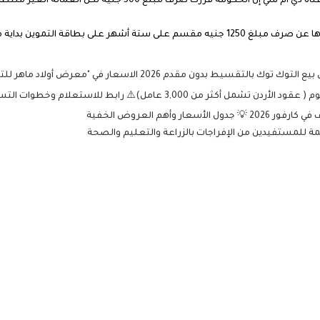
 صرف مبلغ 500 جنيه لكل العمالة الغير منتظمة بسبب تفشي الكورونا .
طاقة التموين بداية من يناير 2020.
 3,000 عامل)⚠️ رابط للاستعلام وخطوات التسجيل 2026