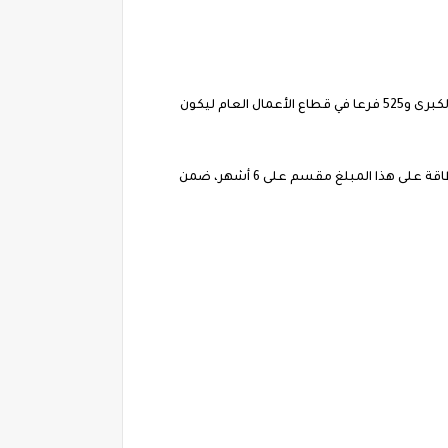
المبادرة تتلخص في إمكانية شراء أصحاب البطاقات التموينية من المحال التجارية المشتركة في المبادرة وعددهم 4500 فرع للمحال الكبرى و525 فرعا في قطاع الأعمال العام ليكون
وكان اتحاد الغرف سوف يمنح المواطنين من أصحاب البطاقات التموينية، مبلغ 1250 بحد أقصى 5 أفراد للبطاقة، ويحصل أصحاب البطاقة على هذا المبلغ مقسم على 6 أشهر، ضمن