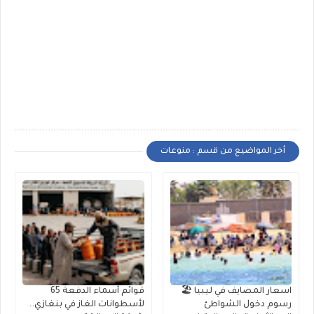
أخر المواضيع من قسم : منوعات
اسعار المصايف في ليبيا 🏖️
قوائم أسماء الدفعة 65
رسوم دخول الشواطئ
لأسطوانات الغاز في بنغازي..