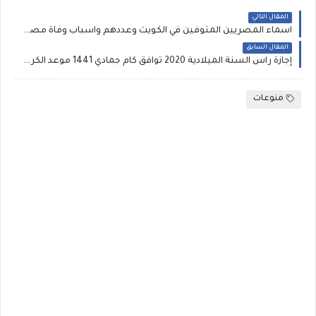
المقال التالي
اسماء المصريين المتوفين في الكويت وعددهم واسباب وفاة مصريين بالكويت ومتى تعود وكيفية استلام المصريين العائدين من الكويت وصرف التعويضات
المقال السابق
إجازة راس السنة الميلادية 2020 توافق كام جمادي 1441 موعد الكريسماس في الإمارات وقطر والسعودية وسلطنة عمان والبحرين
منوعات