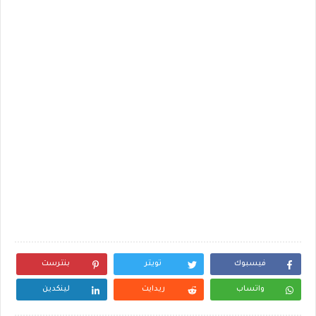
فيسبوك
تويتر
بنترست
واتساب
ريدايت
لينكدين