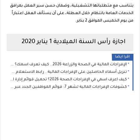
يتناسب مع متطلباتها التشغيلية، وضمان حسن سير العمل بمرافق
الخدمات العامة بانتظام خلال العطلة، على أن يستأنف العمل اعتباراً
من يوم الخميس الموافق 2 يناير.
اجازة رأس السنة الميلادية 1 يناير 2020
اقرا ايضا
الإفراجات المالية في الصحة والزراعة 2026.. كيف تعرف اسمك؟ دليل شامل للاستعلام عن إفراجات يوليو وخطوات متابعة الطلب
تنزيل أسماء الحاصلين على الإفراجات المالية.. رابط الاستعلام عن صرف مرتبات شهر 7 والجهات التي لديها إفراج عبر “راتبك لحظي”
كيف اعرف اسمي في الإفراجات الصحة 2026؟ تحميل قوائم إدارة الخدمات الصحية للطبية والمساعدة
كشوفات الإفراجات المالية لشهر 7: قوائم الموظفين الجدد عبر منظومة "راتبك لحظي" بجميع القطاعات والبلديات