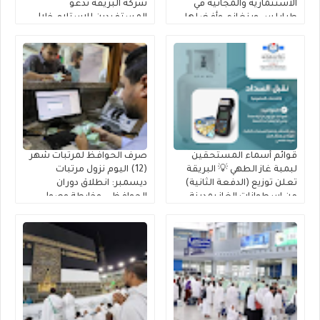
الاستثمارية والمجانية في
شركة البريقة تدعو
طرابلس وبنغازي وأفضلها
المستفيدين للاستلام خلال
10 أيام
قوائم أسماء المستحقين
صرف الحوافظ لمرتبات شهر
لبمبة غاز الطهي 💡 البريقة
(12) اليوم نزول مرتبات
تعلن توزيع (الدفعة الثانية)
ديسمبر: انطلاق دوران
من إسطوانات الغاز بمدينة
الحوافظ .. وخارطة وصول
جالو للمدرجين بـ 2026
السيولة إلى حسابك عبر
(راتبك لحظي)