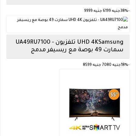
-38%
جنيه 6199
جنيه 9999
Samsung
UA49RU7100 - تلفزيون UHD 4K
سمارت 49 بوصة مع ريسيفر مدمج
-18%
جنيه
7080
جنيه
8599