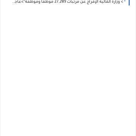
> وزارة المالية الإفراج عن مرتبات 27,289 موظفاً وموظفة">عاجل | موعد صرف مرتبات شهر يوليو (7) عبر منظومة "راتبك لحظي" >> وزارة المالية الإفراج عن مرتبات 27,289 موظفاً وموظفة