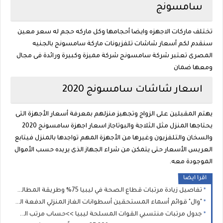
سامسونج
تختلف ماركات الاجهزه وايضا أحجامها وكل ماركه حجم له سعر معين
سنقدم لكم أسعار شاشات تلفزيونات ماركة سامسونج بالجنيه
المصرى تعتبر شركة سامسونج شركة مميزة وكبيرة ورائدة فى مجال
ومعها ضمان
اسعار شاشات سامسونج 2020
يهتم المقبلين على الزواج وتجهيز منزلهم بمعرفة أسعار الأجهزة التى
يحتاجها المنزل مثل الثلاجة والبوتاجاز اسعار اجهزة سامسونج 2020
والسخان والتلفزيون وغيرها من الأجهزة المهم تواجدها بالمنزل فيتابع
العريس الأسعار حتى يتمكن من شراء الجهاز الذى يريده حسب الأموال
الموجودة معه.
اقرا ايضا
تفاصيل زيادة مرتبات قطاع الصحة في ليبيا 75% وطريقة المطالبة بالفروقات المالية المتبقية عن طريق وزارة الصحة الليبية؟
"وال" قوائم أسماء المستحقين أسطوانات الغاز المنزلي الدفعة الجديدة: الشروط ورابط طباعة الإيصال للمسجلين (2021، 2025، و2026)
جدول مرتبات منتسبي القوات المسلحة ليبيا >>حساب مرتب العسكري بعد الزيادة بناءً على الرتبة وسنوات الخدمة