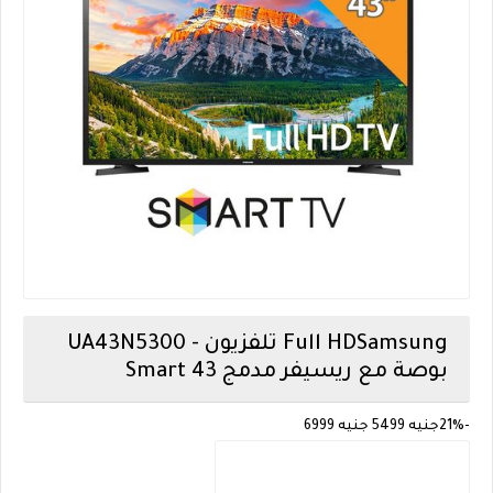
Samsung
UA43N5300 - تلفزيون Full HD
Smart 43 بوصة مع ريسيفر مدمج
-21%
جنيه
5499
جنيه
6999