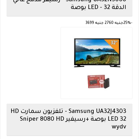
Samsung
UA32N5000 - رسيفر مدمج عالي
الدقة LED - 32 بوصة
-25%
جنيه 2760
جنيه 3699
Samsung
UA32J4303 - تلفزيون سمارت HD
LED 32 بوصة +رسيفير Sniper 8080 HD
wydv