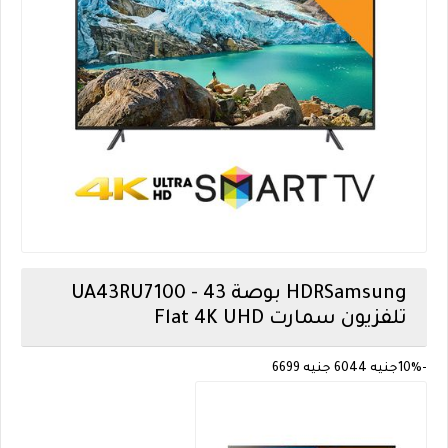
Samsung
UA43RU7100 - 43 بوصة HDR
Flat 4K UHD تلفزيون سمارت
-10%
جنيه
6044
جنيه
6699