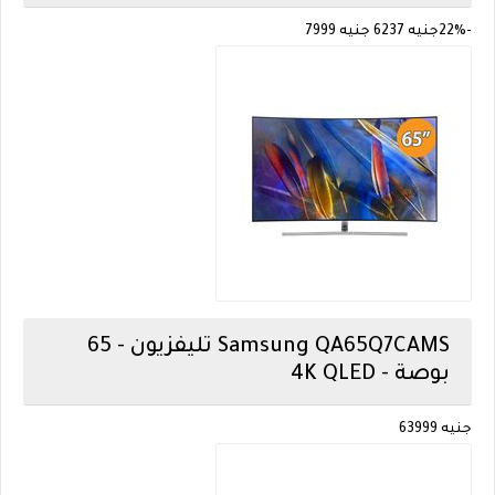
-22%
جنيه
6237
جنيه
7999
Samsung
QA65Q7CAMS تليفزيون - 65
بوصة - 4K QLED
جنيه 63999