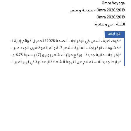
Omra Voyage
Omra 2020/2019 - سياحة و سفر
Omra 2020/2019
الفئة : حج و عمرة
اقرا ايضا
كيف اعرف اسمي في الإفراجات الصحة 2026؟ تحميل قوائم إدارة الخدمات الصحية للطبية والمساعدة
كشوفات الإفراجات المالية لشهر 7: قوائم الموظفين الجدد عبر منظومة "راتبك لحظي" بجميع القطاعات والبلديات
إفراجات مالية جديدة.. ورفع مرتبات شهر يوليو (7) بنسبة 75% وصرف العلاوة السنوية وتغييرات المسار لعدد من الموظفين
رابط جديد للاستعلام عن نتيجة الشهادة الإعدادية في ليبيا غبر الرقم الموحد( 11111): وزير التعليم يعتمد نتيجة الإعدادية 2026 بنسبة نجاح 75.46%