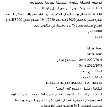
الوجهة : المدينة المنورة , المملكة العربية السعودية .
الإقامة : فندق 5 نجوم "سويس اوتيل و ازكا الصفا"
2019/1441 تعلن وكالة الإجازة الذهبية عن بداية تسجيلات العمرة لسنة
عمرة شهر نوفمبر 2020 رحلة يوم 12/11/2020 بسعر خيالي 168000دج و
تقترح عليكم عمرة 15 يوم بأسعار في متناول الجم
168000 دج
القبة
------------
Mnail Tour
Mnail Tour
Omra 2020/2019 - سياحة و سفر
Omra 2020/2019
الفئة : حج و عمرة
الذهاب : الجزائر
الوجهة : جدة , المملكة العربية السعودية .
الإقامة : فندق 4 نجوم "زوار البيت"
للسياحة والاسفار mto وكالة تقدم لكم رحلات مباشرة عبر الخطوط
السعودية أو الجزائرية أسعار عمرة المولد النبوي الشريف و قضاء
مناسك العمرة 1441 هـ تمتع معنا بالإقامة ب