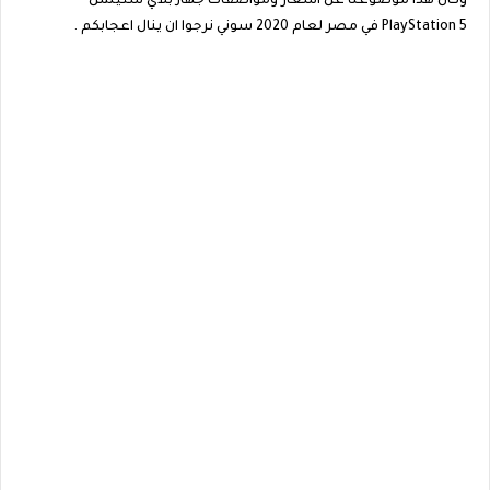
وكان هذا موضوعنا عن اسعار ومواصفات جهاز بلاي ستيشن
PlayStation 5 في مصر لعام 2020 سوني نرجوا ان ينال اعجابكم .