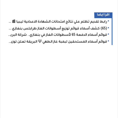
اقرا ايضا
رابط تقديم تظلم علي نتائج امتحانات الشهادة الاعدادية ليبيا 📰 موعد فتح باب تقديم الطعون على نتائج التاسع وطريقة الطعن علي الدرجات
(65) كشف أسماء قوائم توزيع أسطوانات الغاز طرابلس بنغازي الزاوية والجنوب الشرقي 📢 #البريقة رابط منظومة حجز أسطوانات الغاز شركة البريقة 2026
قوائم أسماء الدفعة 65 لأسطوانات الغاز في بنغازي.. شركة البريقة تدعو المستفيدين للاستلام خلال 10 أيام
قوائم أسماء المستحقين لبمبة غاز الطهي 💡 البريقة تعلن توزيع (الدفعة الثانية) من إسطوانات الغاز بمدينة جالو للمدرجين بـ 2026