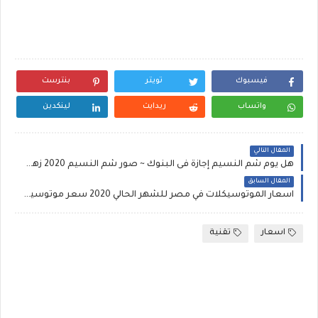
فيسبوك
تويتر
بنترست
واتساب
ريدايت
لينكدين
المقال التالي
هل يوم شم النسيم إجازة فى البنوك ~ صور شم النسيم 2020 زهور بألوان الربيع لشم النسيم
المقال السابق
اسعار الموتوسيكلات في مصر للشهر الحالي 2020 سعر موتوسيكل هوجن 3 وهوجن جامبو وبوكسر
اسعار
تقنية