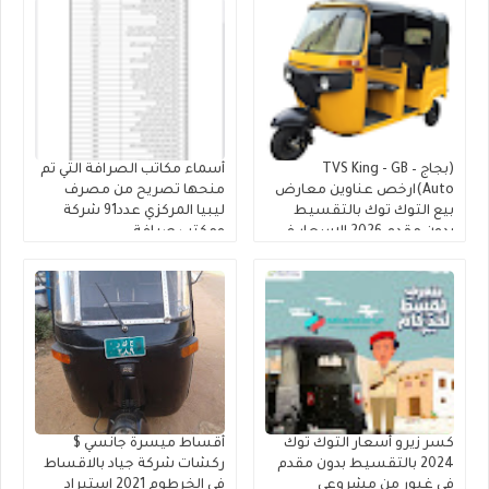
(بجاج – TVS King - GB
أسماء مكاتب الصرافة التي تم
Auto)ارخص عناوين معارض
منحها تصريح من مصرف
بيع التوك توك بالتقسيط
ليبيا المركزي عدد91 شركة
بدون مقدم 2026 الاسعار في
ومكتب صرافة
"معرض أولاد ماهر للتوكتوك"
كسر زيرو أسعار التوك توك
أقساط ميسرة جانسي $
2024 بالتقسيط بدون مقدم
ركشات شركة جياد بالاقساط
في غبور من مشروعي
في الخرطوم 2021 استيراد