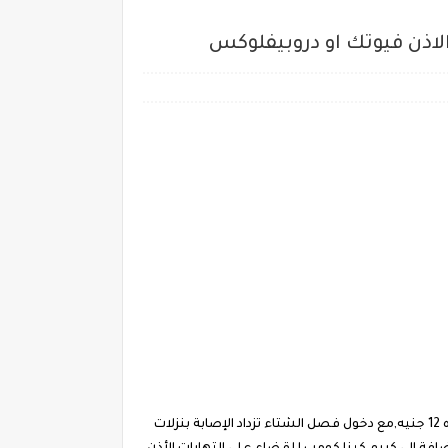
الاذن فيوتك او دروبيفلوكس
دروبيفلوكس هو معلق للاذن لعلاج التهابات الاذن الخارجية والوسطى أيضاً ، ومفيد في حالة الالتهابات التى تصل الي حد "الخراج" سعره 12 جنيه,مع دخول فصل الشتاء تزداد الإصابة بنزلات