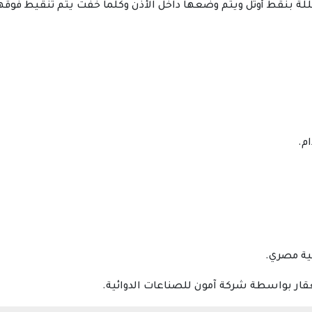
قط أوتل ويتم وضعها داخل الأذن وكلما خفت يتم تنقيط فوقها ويتم ت
م.
لعقار بواسطة شركة آمون للصناعات الدوائية.