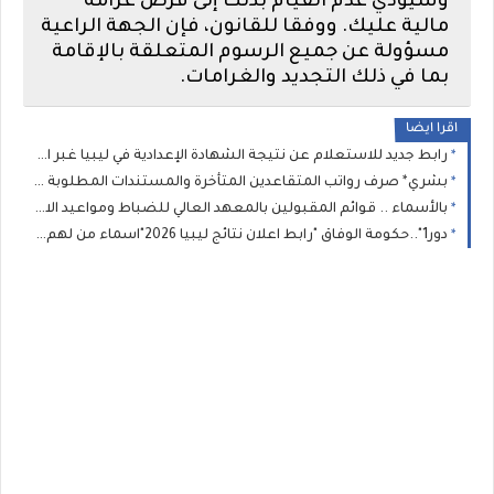
وسيؤدي عدم القيام بذلك إلى فرض غرامة
مالية عليك. ووفقا للقانون، فإن الجهة الراعية
مسؤولة عن جميع الرسوم المتعلقة بالإقامة
بما في ذلك التجديد والغرامات.
اقرا ايضا
رابط جديد للاستعلام عن نتيجة الشهادة الإعدادية في ليبيا غبر الرقم الموحد( 11111): وزير التعليم يعتمد نتيجة الإعدادية 2026 بنسبة نجاح 75.46%
بشري* صرف رواتب المتقاعدين المتأخرة والمستندات المطلوبة لإنجاز معاملات المعاشات والمنافع الخاصة بالعسكريين
بالأسماء .. قوائم المقبولين بالمعهد العالي للضباط ومواعيد الاختبارات تعلنها الداخلية الليبية
دور1"..حكومة الوفاق "رابط اعلان نتائج ليبيا 2026"اسماء من لهم دور ثان" : نتيجة الشهادة الاعدادية الصف الثالث الاعدادى برقم الجلوس