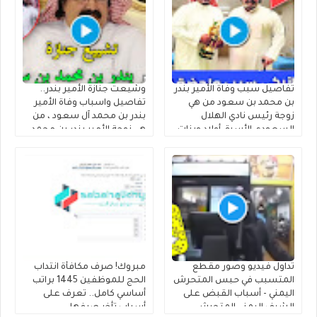
الذاتية
تفاصيل سبب وفاة الأمير بندر
وشيعت جنازة الأمير بندر..
بن محمد بن سعود من هي
تفاصيل واسباب وفاة الأمير
زوجة رئيس نادي الهلال
بندر بن محمد آل سعود ، من
السعودي الأسبق أولاد وبنات
هي زوجة الأمير بندر بن محمد
الأمير بندر بن محمد بن سعود
بن سعود الكبير آل سعود
الكبير آل سعود من أي قبيلة
أولاده ونسبه من اي قبيلة
وش يتبع
وش يتبع
تداول فيديو وصور مقطع
مبروك! صرف مكافأة انتداب
المتسبب في حبس المتحرش
الحج للموظفين 1445 براتب
اليمني - أسباب القبض على
أساسي كامل.. تعرف على
الشيف اليمني المتحرش
أسباب تأخر صرفها