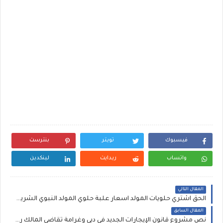
فيسبوك
تويتر
بنترست
واتساب
ريدايت
لينكدين
المقال التالي
الحق اشتري حلويات المولد اسعار علبة حلوي المولد النبوي الشريف تباع الان بسعر 120 جنية بالمكسرات بالعيد ولابور وايتوال ومنجيني وتسيباس
المقال السابق
نص مشروع قانون الإيجارات الجديد في دبي وغرامة تقاضي المالك رسوم من المستأجر 20 ألف درهم