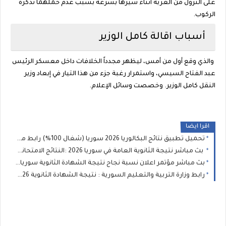
على النزول من العربة أثناء سيرها بسرعة بسبب عدم حملهما تذكرة
الركوب.
أسباب اقالة كامل الوزير
والذي وقع أول من أمس، ليظهر مجدداً الخلافات داخل معسكر الرئيس
عبد الفتاح السيسي، واستمرار رغبة جزء من هذا التيار في إبعاد وزير
النقل كامل الوزير. وخصصت وسائل الإعلام.
اقرا ايضا
تحميل تطبيق نتائج البكالوريا 2026 سوريا (شغال 100%) رابط مباشر (APK) لنتيجة الثانوية العامة
بث مباشر نتيجة الثانوية العامة في سوريا 2026 :النتائج الامتحانية المهنية للطلاب النظاميين الاحرار و الراسبين (البكالوريا )
بث مباشر مؤتمر اعلان نسبة نجاح نتيجة الشهادة الثانوية سوريا 2026 :نتائج البكالوريا وزارة التربية السورية
رابط وزارة التربية والتعليم السورية : نتيجة الشهادة الثانوية 2026 نتائج البكالوريا برقم الاكتتاب