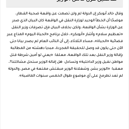
وقال خالد أبوبكر إن الدولة لم ولن تصمت عن واقعة ضحية القطار،
موضحًا أن الخطأ الوحيد لوزارة النقل في الواقعة كان البيان الذي صدر
عن الوزارة بشأن الواقعة، ولكن بخلاف البيان فإن تصرفات وزير النقل
«تعظيم سلام» وأشار «أبوبكر»، خلال برنامج «الحياة اليوم» المذاع عبر
فضائية «الحياة»، مساء الثلاثاء، إلى أن النائب العام لم يصدر بيانا حتى
الآن حتى يكون قد وصل للحقيقة المجردة، مبديا دهشته من المطالبة
بإقالة وزير النقل بعد تلك الواقعة، معلقا: «يعني لو أمين شرطة قتل
مواطن نقيل وزير الداخلية» وتساءل: هل إقالة الوزير ستحل مشاكلنا؟،
معقبا: «الوزير بشر، وشغلانة الوزير مبقتش ممتعة في مصر، والدولة
لم تعد تطرمخ على أي موضوع طوال الخمس سنوات الماضية».