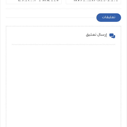
منصة "حجاج" لموسم 1447-
الحج 2026 في ليبيا ورابط
2026 شفافية عالية
الشرح والتقديم
تعليقات
إرسال تعليق