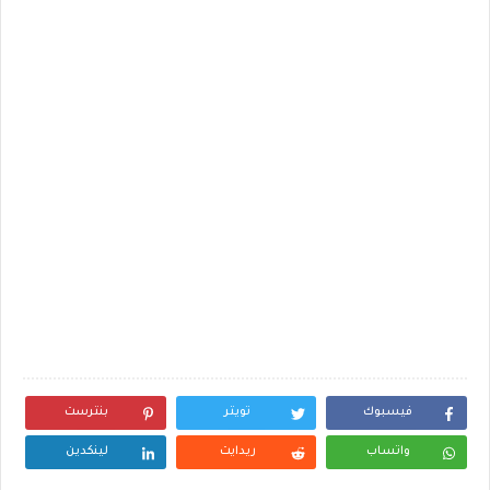
فيسبوك
تويتر
بنترست
واتساب
ريدايت
لينكدين