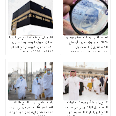
استعلام مرتبات شهر يونيو
#ليبيا_حج هيئة الحج في ليبيا
2026 ليبيا و(تسوية أوضاع
تعلن ضوابط وشروط قبول
المعلمين ) التفاصيل
المتقدمين لموسم حج العام
عبرتطبيق راتبي ليبيا apk
1447هـ – 2026م رابط
الراتب apk
التسجيل في القرعة
#حج_ليبيا آخر يوم* خطوات
رابط نتائج قرعة الحج 2026
التسجيل الإلكتروني في قرعة
#مباشر 🕋 التسجيل في قرعة
الحج ليبيا رابط التقديم عبر
منصة «حجاج» | مواعيد قرعة