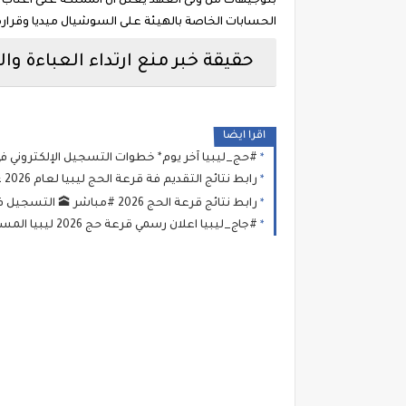
بتوجيهات من ولى العهد يعلن أن المملكة على أعتاب حظ
الحسابات الخاصة بالهيئة على السوشيال ميديا وقراره 
حقيقة خبر منع ارتداء العباءة وا
اقرا ايضا
#حج_ليبيا آخر يوم* خطوات التسجيل الإلكتروني في قرعة الحج
رابط نتائج التقديم فة قرعة الحج ليبيا لعام 2026 عبر منصة حجاج الاستعلام عن أسماء الفائزين في قرعة الحج
رابط نتائج قرعة الحج 2026 #مباشر 🕋 التسجيل في قرعة منصة «حجاج» | مواعيد قرعة الحج 2026 في ليبيا ورابط الشرح والتقديم
#جاج_ليبيا اعلان رسمي قرعة حج 2026 ليبيا المستندات المطلوبة وطريقة التسجيل في قرعة الحج بمنصة حجاج ليبيا 2026-1447