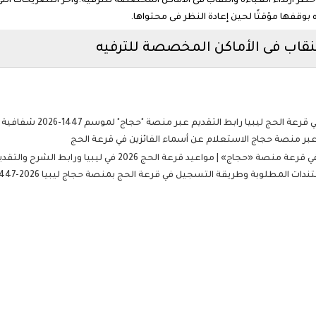
ر ارتداء العباءة والنقاب فى الأماكن المخصصة للترفيه.وآخر التصريحات التى أ
بوقفها مؤقتًا لحين إعادة النظر فى محتواها.
لنقاب فى الأماكن المخصصة للترفيه
 ليبيا رابط التقديم عبر منصة "حجاج" لموسم 1447-2026 شفافية عالية