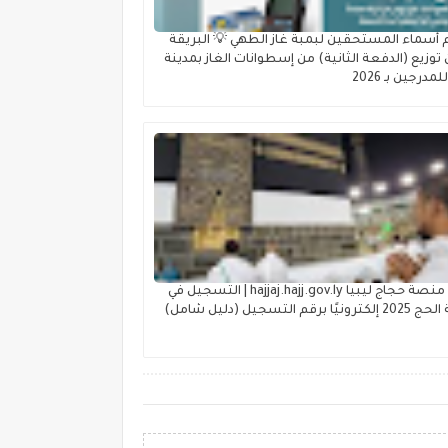
 أسماء المستحقين لبمبة غاز الطهي 💡 البريقة
توزيع (الدفعة الثانية) من إسطوانات الغاز بمدينة
لمدرجين بـ 2026
رابط منصة حجاج ليبيا hajjaj.hajj.gov.ly | التسجيل في
نيًا برقم التسجيل (دليل شامل)