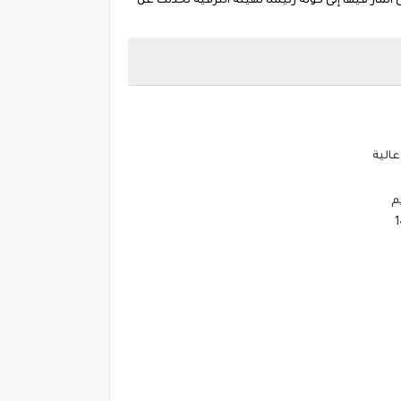
شار فيها إلى كونه رئيسًا لهيئة الترفيه تحدثت عن