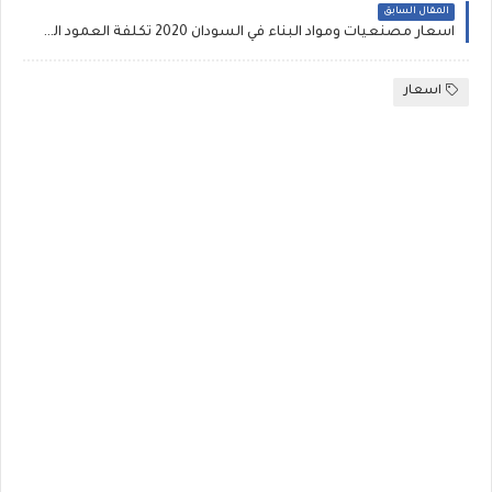
المقال السابق
اسعار مصنعيات ومواد البناء في السودان 2020 تكلفة العمود الخرساني وبناء منزل بالسودان اليوم وسعر متر البياض والكهرباء والسباكة والدهان والتشطيب ارتفاع نسب البناء 12 %
اسعار