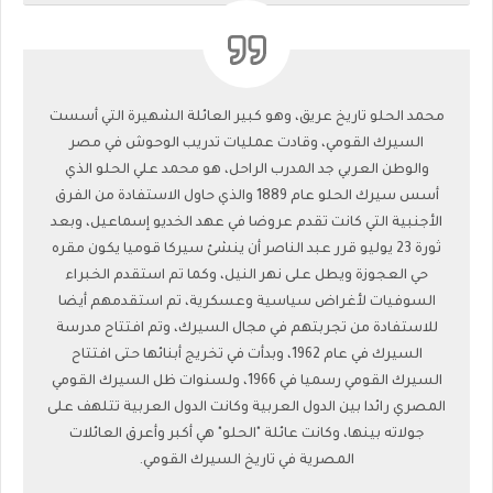
محمد الحلو تاريخ عريق، وهو كبير العائلة الشهيرة التي أسست
السيرك القومي، وقادت عمليات تدريب الوحوش في مصر
والوطن العربي جد المدرب الراحل، هو محمد علي الحلو الذي
أسس سيرك الحلو عام 1889 والذي حاول الاستفادة من الفرق
الأجنبية التي كانت تقدم عروضا في عهد الخديو إسماعيل، وبعد
ثورة 23 يوليو قرر عبد الناصر أن ينشئ سيركا قوميا يكون مقره
حي العجوزة ويطل على نهر النيل، وكما تم استقدم الخبراء
السوفيات لأغراض سياسية وعسكرية، تم استقدمهم أيضا
للاستفادة من تجربتهم في مجال السيرك، وتم افتتاح مدرسة
السيرك في عام 1962، وبدأت في تخريج أبنائها حتى افتتاح
السيرك القومي رسميا في 1966، ولسنوات ظل السيرك القومي
المصري رائدا بين الدول العربية وكانت الدول العربية تتلهف على
جولاته بينها، وكانت عائلة "الحلو" هي أكبر وأعرق العائلات
المصرية في تاريخ السيرك القومي.