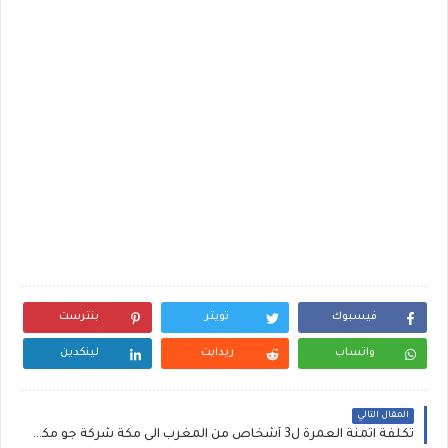
فيسبوك
تويتر
بنترست
واتساب
ريدايت
لينكدين
المقال التالي
تكلفة اثمنة العمرة ل3 أشخاص من المغرب الى مكة شركة جو مكة ثمن وكالات الاسفار بالمغرب العمرة بالدار البيضاء 1441 اسعار عمرة رجب وشعبان ورمضان 2020