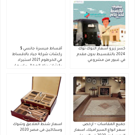
كسر زيرو أسعار التوك توك
أقساط ميسرة جانسي $
2024 بالتقسيط بدون مقدم
ركشات شركة جياد بالاقساط
في غبور من مشروعي
في الخرطوم 2021 استيراد
ركشات بنك العمال ~ اسعار
الركشات بياجيو في السودان
بنك السودان استثناء
الركشات من مقدم الأقساط
جميع المقاسات ~ ارخص
اسعار شنط الملاعق وشوك
سعر انواع السيراميك، اسعار
وسكاكين فى مصر 2020