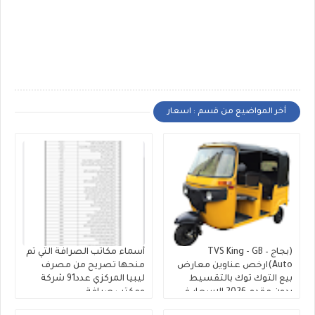
أخر المواضيع من قسم : اسعار
(بجاج – TVS King - GB
أسماء مكاتب الصرافة التي تم
Auto)ارخص عناوين معارض
منحها تصريح من مصرف
بيع التوك توك بالتقسيط
ليبيا المركزي عدد91 شركة
بدون مقدم 2026 الاسعار في
ومكتب صرافة
"معرض أولاد ماهر للتوكتوك"