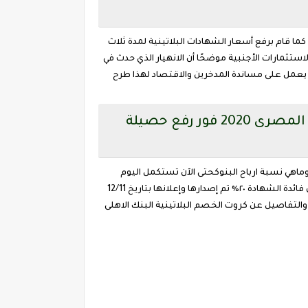
بت 20% لمدة 18 شهرًا يصرف عائدها كل ثلاثة شهور، كما قام برفع أسعار الشهادات البلاتينية لمدة ثلاث
وجذب الاستثمارات الأجنبية موضحًا أن الانهيار الذي حدث في
 يعمل على مساندة المدخرين والاقتصاد لهذا طرح
فوائد شهادات البنك الاهلى البلاتينية الجديدة واسعار أعلي الفائدة فى البنك الاهلى المصرى 2020 فور رفع حصيلة
اهي نسبة ارباح البنوكحتى الآن تستكمل اليوم
الاثنين الموافق 14 نوفمبر طرح اعلان البنك الأهلى: 35 مليار جنيه ,20% هي نسبة الفائدة الجديدة ، ننشر اخر أخبار البنك الأهلي المصرى فائدة الشهادة ٢٠٪ تم إصدارها وإعلانها بتاريخ 12/11
نيه ١٨ شهر الفائده سنويه ولا علي المده بأكملها والتفاصيل عن كروت الخصم البلاتينية البنك الاهلى