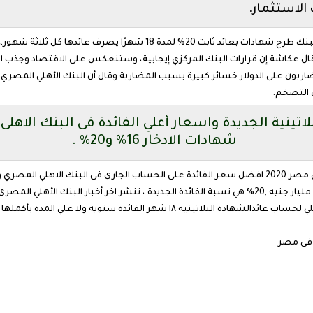
الاستثمار.
وقال هشام عكاشة رئيس البنك الأهلي المصري، إن البنك طرح شهادات بعائد ثا
وي 16% يصرف كل شهر.وقال عكاشة إن قرارات البنك المركزي إيجابية، وستنعكس على الاقتصاد 
اربون على الدولار خسائر كبيرة بسبب المضاربة وقال أن البنك الأهلي المصري
ن التضخم.
شهادات الادخار 16% و20% .
ى مصر
2020
افضل سعر الفائدة على الحساب الجارى فى البنك الاهلي المصري وم
نرصد تفاصيل شهادات البنك البلاتينيه والطريقة المثلي لحساب عائدالشهاده البلاتي
ة فى مصر