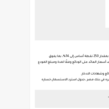
خبر غير سار لأصحاب الودائع وشهادات الاستثمار في البنوك المصرية:"قرر البنك المركزي اليوم الخميس خفض سعر الفائدة الرئيسي بمقدار 250 نقطة أساس إلى 14%، بما يفوق
 أسعار العائد على الودائع وفقًا لمدة ومبلغ المودع
ية الشهرية،الفايده المتغيره في بنك مصر ،جدول استرد الاستسمار،خساره