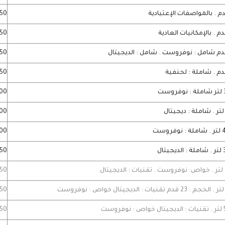
7850
3450
31250
5750
11000
11600
6500
13550
12350
0850
0350