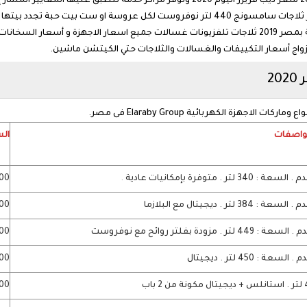
تم اضافة اسعار الثلاجات بجميع ماركاتها ومنها سعر ثلاجات سامسونج 440 لتر نوفروست لكل ع
2
مواصفات
الس
.
7100 
7700 
8800
9500 
9700 