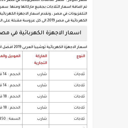
سعر الدولار , سعر شاشات التلفزيونات في مصر 2020 سعر ديب فريزر اليوم 2020 وتوفر مراكز خدمة تنطبق عليها المعايير المشار إليها.
الكهربائية فى مصر 2019 الى كل عروسة مقبلة على الزواج أسعار التكييفات والغسالات والثلاجات حتي الكيتشن ماشين.
اسعار الاجهزة الكهربائية في مصر 020
اسعار الاجهزة الكهربائية توشيبا العربى 2019 افضل انواع وماركات الاجهزة الكهربائية Elaraby Group فى مصر.
النوع
الماركة
الموديل وال
التجارية
ثلاجات
شارب
الحجم : 14 قدم . السعة : 340 لتر . متوفرة بإمكانيات عادية
ثلاجات
شارب
الحجم : 14 قدم . السعة : 384 لتر . ديجيتال مع البلازما
ثلاجات
شارب
الحجم : 18 قدم . السعة : 449 لتر . مزودة بفلتر روائح مع نوفروست
ثلاجات
شارب
الحجم : 18 قدم . السعة : 450 لتر . ديجيتال
ثلاجات
شارب
السعة : 450 لتر . استانلس + ديجيتال مكونة من 2 باب