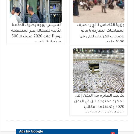
وزيرة التضامن لـ أ ج ر : صرف
السيسي يوجه بصرف الدفعة
المعاشات النهاردة 6 مايو
الثانية للعمالة غير المنتظمة
لاصحاب المرتبات اعلى من
يوم 11 مايو 2020 صرف الـ 500
1000 جنيه
جنيه قبل العيد
تكاليف العمره من اليمن | هل
العمرة مفتوحه الان في اليمن
2020 وتكلفتها - مكاتب
اسعار تاشيرات العمره
لليمنيين 1441 شروط العمرة
باليمن
Ads by Google