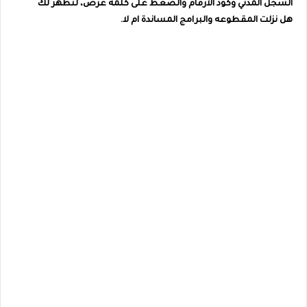
السجل المدني وكود الأرقام والضغط على كلمة عرض، لتظهر لك
هل
نزلت المقطوعه والبرامج المساندة ام لا
.