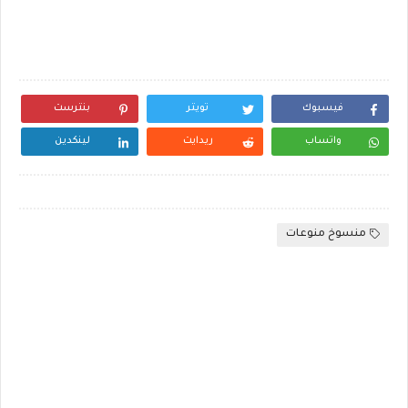
فيسبوك
تويتر
بنترست
واتساب
ريدايت
لينكدين
منسوخ منوعات