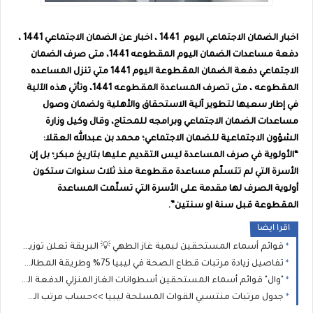
اخبار الضمان الاجتماعي اليوم
1441 ، اخبار عن الضمان الاجتماعي 1441 ،
دفعة مساعدات الضمان اليوم المقطوعه 1441، متى صرف الضمان
الاجتماعي دفعة الضمان المقطوعة اليوم 1441 متي تنزل المساعده
المقطوعه ، متى تصرف المساعدة المقطوعه 1441، وتأتي هذه الآلية
في إطار سعيها لتطوير آلية الاستحقاق والأهلية ولضمان وصول
مساعدات الضمان الاجتماعي وبرامجه للمحتاج، وقال وكيل وزارة
الشؤون الاجتماعية للضمان الاجتماعي؛ محمد بن عبدالله العقلا:
“الأولوية في صرف المساعدة ليس التقديم عليها بتاريخ مبكر؛ بل إن
الأسرة التي لم تتسلّم مساعدة مقطوعة منذ ثلاث سنوات ستكون
أولوية الصرف لها مقدمة على الأسرة التي تسلّمت المساعدة
المقطوعة قبل سنة او سنتين”.
اقرا ايضا
قوائم أسماء المستحقين لبمبة غاز الطهي 💡 البريقة تعلن توزيع (الدفعة الثانية) من إسطوانات الغاز بمدينة جالو للمدرجين بـ 2026
تفاصيل زيادة مرتبات قطاع الصحة في ليبيا 75% وطريقة المطالبة بالفروقات المالية المتبقية عن طريق وزارة الصحة الليبية؟
"وال" قوائم أسماء المستحقين أسطوانات الغاز المنزلي الدفعة الجديدة: الشروط ورابط طباعة الإيصال للمسجلين (2021، 2025، و2026)
جدول مرتبات منتسبي القوات المسلحة ليبيا >>حساب مرتب العسكري بعد الزيادة بناءً على الرتبة وسنوات الخدمة