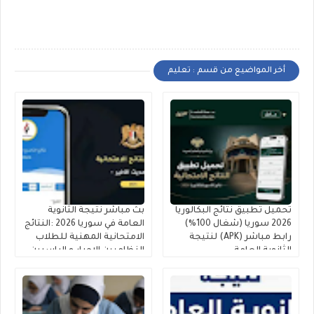
أخر المواضيع من قسم : تعليم
تحميل تطبيق نتائج البكالوريا
بث مباشر نتيجة الثانوية
2026 سوريا (شغال 100%)
العامة في سوريا 2026 :النتائج
رابط مباشر (APK) لنتيجة
الامتحانية المهنية للطلاب
الثانوية العامة
النظاميين الاحرار و الراسبين
(البكالوريا )