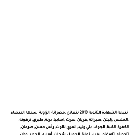
نتيجة الشهادة الثانوية 2019 بنغازي ,مصراتة ,الزاوية ,سبها ,البيضاء
,الخمس ,زليتن ,صبراتة ,غريان ,سرت ,اجدابيا, درنة, طبرق, ترهونة,
الكفرة, القبة, الجوف, بني وليد, المرج, نالوت, رأس حسن, صرمان,
تاجوراء, تاورغاء, يفرن, زوارة, الجميل‎‎, شحات‎‎, أوباري‎‎, الجديد‎‎, ودان‎‎,