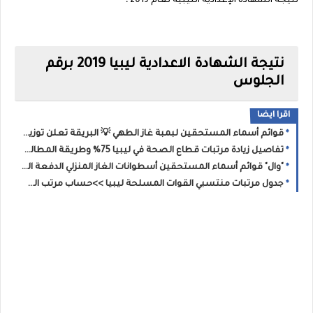
نتيجة الشهادة الإعدادية الليبية لعام 2019
.
نتيجة الشهادة الاعدادية ليبيا 2019 برقم
الجلوس
اقرا ايضا
قوائم أسماء المستحقين لبمبة غاز الطهي 💡 البريقة تعلن توزيع (الدفعة الثانية) من إسطوانات الغاز بمدينة جالو للمدرجين بـ 2026
تفاصيل زيادة مرتبات قطاع الصحة في ليبيا 75% وطريقة المطالبة بالفروقات المالية المتبقية عن طريق وزارة الصحة الليبية؟
"وال" قوائم أسماء المستحقين أسطوانات الغاز المنزلي الدفعة الجديدة: الشروط ورابط طباعة الإيصال للمسجلين (2021، 2025، و2026)
جدول مرتبات منتسبي القوات المسلحة ليبيا >>حساب مرتب العسكري بعد الزيادة بناءً على الرتبة وسنوات الخدمة